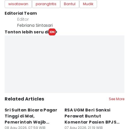
wisatawan
parangtritis
Bantul
Mudik
Editorial Team
Editor
Febriana Sintasari
Tonton lebih seru di
Related Articles
See More
Sri Sultan Bicara Pagar
RSA UGM Beri Sanksi
C
Tinggi di Mal,
Perawat Buntut
G
Pemerintah Wajib
Komentar Pasien BPJS
R
Jamin Warga Aman
08 Agu 2026, 07:59 WIB
di Medsos
07 Agu 2026, 21:19 WIB
P
07