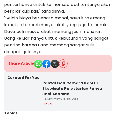
pantai hanya untuk kuliner seafood tentunya akan
berpikir dua kali," tandasnya.
‎"Selain biaya berwisata mahal, saya kira emang
kondisi ekonomi masyarakat yang juga terpuruk.
Daya beli masyarakat memang jauh menurun.
Uang keluar hanya untuk kebutuhan yang sangat
penting karena uang memang sangat sulit
didapat," jelasnya.
Share Article
Curated For You
Pantai Goa Cemara Bantul,
Ekowisata Pelestarian Penyu
Jadi Andalan
04 Mar 2026, 18:05 WIB
Travel
Topics