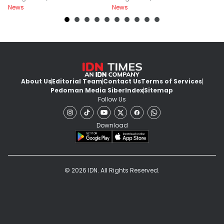
News
News
Ne
About Us
Editorial Team
Contact Us
Terms of Services
Pedoman Media Siber
Index
Sitemap
Follow Us
Download
© 2026 IDN. All Rights Reserved.