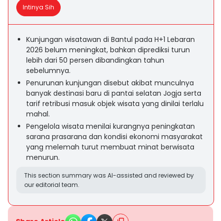
Intinya Sih
Kunjungan wisatawan di Bantul pada H+1 Lebaran
2026 belum meningkat, bahkan diprediksi turun
lebih dari 50 persen dibandingkan tahun
sebelumnya.
Penurunan kunjungan disebut akibat munculnya
banyak destinasi baru di pantai selatan Jogja serta
tarif retribusi masuk objek wisata yang dinilai terlalu
mahal.
Pengelola wisata menilai kurangnya peningkatan
sarana prasarana dan kondisi ekonomi masyarakat
yang melemah turut membuat minat berwisata
menurun.
This section summary was AI-assisted and reviewed by
our editorial team.