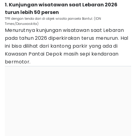
1. ‎Kunjungan wisatawan saat Lebaran 2026
turun lebih 50 persen
TPR dengan tenda dari di objek wisata pansela Bantul. (IDN
Times/Daruwaskita)
Menurutnya kunjungan wisatawan saat Lebaran
pada tahun 2026 diperkirakan terus menurun. Hal
ini bisa dilihat dari kantong parkir yang ada di
Kawasan Pantai Depok masih sepi kendaraan
bermotor.