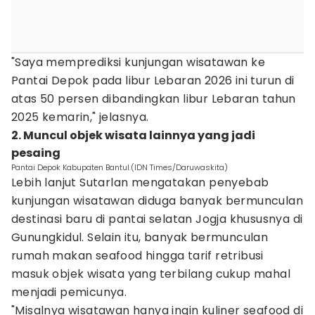
‎"Saya memprediksi kunjungan wisatawan ke
Pantai Depok pada libur Lebaran 2026 ini turun di
atas 50 persen dibandingkan libur Lebaran tahun
2025 kemarin," jelasnya.
2. ‎Muncul objek wisata lainnya yang jadi
pesaing
Pantai Depok Kabupaten Bantul.(IDN Times/Daruwaskita)
Lebih lanjut Sutarlan mengatakan penyebab
kunjungan wisatawan diduga banyak bermunculan
destinasi baru di pantai selatan Jogja khususnya di
Gunungkidul. Selain itu, banyak bermunculan
rumah makan seafood hingga tarif retribusi
masuk objek wisata yang terbilang cukup mahal
menjadi pemicunya.
‎"Misalnya wisatawan hanya ingin kuliner seafood di