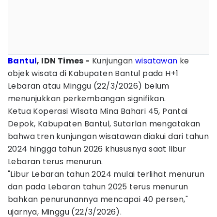
Bantul
, IDN Times -
Kunjungan
wisatawan
ke
objek wisata di Kabupaten Bantul pada H+1
Lebaran atau Minggu (22/3/2026) belum
menunjukkan perkembangan signifikan.
Ketua Koperasi Wisata Mina Bahari 45, Pantai
Depok, Kabupaten Bantul, Sutarlan mengatakan
bahwa tren kunjungan wisatawan diakui dari tahun
2024 hingga tahun 2026 khususnya saat libur
Lebaran terus menurun.
‎"Libur Lebaran tahun 2024 mulai terlihat menurun
dan pada Lebaran tahun 2025 terus menurun
bahkan penurunannya mencapai 40 persen,"
ujarnya, Minggu (22/3/2026).