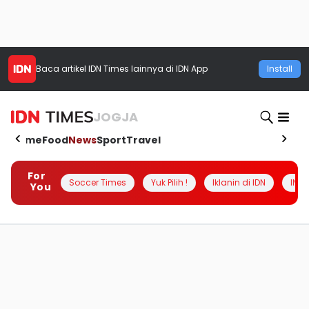
Baca artikel
IDN Times
lainnya di IDN App
Install
JOGJA
Home
Food
News
Sport
Travel
For
Soccer Times
Yuk Pilih !
Iklanin di IDN
INSI
You