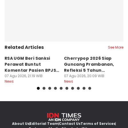
Related Articles
See More
RSA UGM Beri Sanksi
Cherrypop 2026 Siap
K
Perawat Buntut
Guncang Prambanan,
K
Komentar Pasien BPJS
Refleksi 5 Tahun
B
di Medsos
07 Agu 2026, 21:19 WIB
Perjalanan
07 Agu 2026, 20:09 WIB
J
07
News
News
Ne
About Us
Editorial Team
Contact Us
Terms of Services