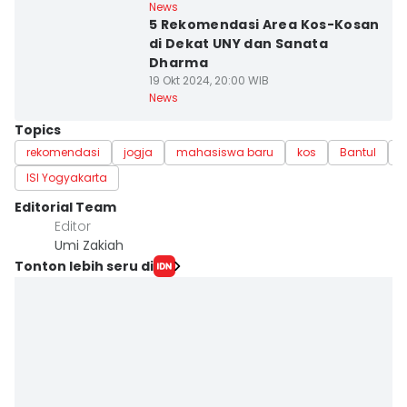
News
5 Rekomendasi Area Kos-Kosan
di Dekat UNY dan Sanata
Dharma
19 Okt 2024, 20:00 WIB
News
Topics
rekomendasi
jogja
mahasiswa baru
kos
Bantul
D
ISI Yogyakarta
Editorial Team
Editor
Umi Zakiah
Tonton lebih seru di