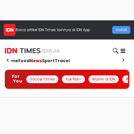
Baca artikel
IDN Times
lainnya di IDN App
Install
JOGJA
Home
Food
News
Sport
Travel
For
Soccer Times
Yuk Pilih !
Iklanin di IDN
INSI
You