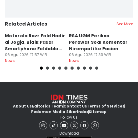
Related Articles
See More
Motorola Razr Fold Hadir
RSA UGM Periksa
A
di Jogja, Bidik Pasar
Perawat Soal Komentar
L
Smartphone Foldable
Nirempati ke Pasien
P
Premium
06 Agu 2026, 17:57 WIB
06 Agu 2026, 17:39 WIB
E
06
News
News
Ne
About Us
Editorial Team
Contact Us
Terms of Services
Pedoman Media Siber
Index
Sitemap
Follow Us
Download