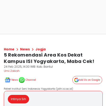
Home
News
Jogja
5 Rekomendasi Area Kos Dekat
Kampus ISI Yogyakarta, Maba Cek!
24 Feb 2025, 14:30 WIB
Kab. Bantul
Umi Zakiah
News
Channel
Add Us on Google
Potret Institut Seni Indonesia Yogyakarta (jdih.isi.ac.id)
Intinya Sih