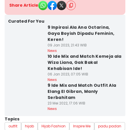
Share Article
Curated For You
9 Inpirasi Ala Ana Octarina,
Gaya Boyish Dipadu Feminin,
Keren!
09 Jan 2023, 21:43 WIB
News
10 Ide Mix and Match Kemeja ala
Wiza Liana, Gak Bakal
Kehabisan Ide!
06 Jan 2023, 07:05 WIB
News
9 Ide Mix and Match Outfit Ala
Elang El Gibran, Manly
Serbahitam
23 Mei 2022, 17:06 WIB
News
Topics
outfit
hijab
Hijab Fashion
Inspire Me
padu padan