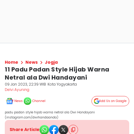
Home
News
Jogja
11 Padu Padan Style Hijab Warna
Netral ala Dwi Handayani
09 Jan 2023, 22:39 WIB
Kota Yogyakarta
Delvi Ayuning
News
Channel
Add Us on Google
padu padan style hijab warna netral ala Dwi Handayani
(instagram.com/dwihandaanda)
Share Article