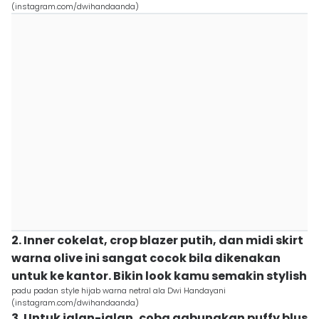
(instagram.com/dwihandaanda)
2. Inner cokelat, crop blazer putih, dan midi skirt
warna olive ini sangat cocok bila dikenakan
untuk ke kantor. Bikin look kamu semakin stylish
padu padan style hijab warna netral ala Dwi Handayani
(instagram.com/dwihandaanda)
3. Untuk jalan-jalan, coba gabungkan puffy blus