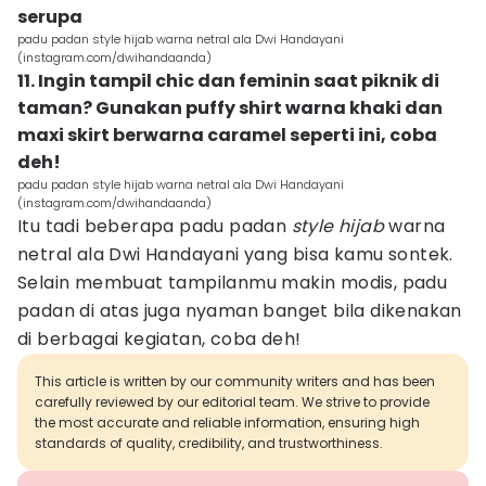
serupa
padu padan style hijab warna netral ala Dwi Handayani
(instagram.com/dwihandaanda)
11. Ingin tampil chic dan feminin saat piknik di
taman? Gunakan puffy shirt warna khaki dan
maxi skirt berwarna caramel seperti ini, coba
deh!
padu padan style hijab warna netral ala Dwi Handayani
(instagram.com/dwihandaanda)
Itu tadi beberapa padu padan
style hijab
warna
netral ala Dwi Handayani yang bisa kamu sontek.
Selain membuat tampilanmu makin modis, padu
padan di atas juga nyaman banget bila dikenakan
di berbagai kegiatan, coba deh!
This article is written by our community writers and has been
carefully reviewed by our editorial team. We strive to provide
the most accurate and reliable information, ensuring high
standards of quality, credibility, and trustworthiness.