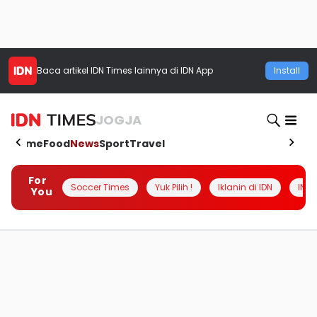
Baca artikel
IDN Times
lainnya di IDN App
Install
JOGJA
Home
Food
News
Sport
Travel
For
Soccer Times
Yuk Pilih !
Iklanin di IDN
INSI
You