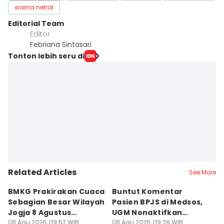
warna netral
Editorial Team
Editor
Febriana Sintasari
Tonton lebih seru di
Related Articles
See More
BMKG Prakirakan Cuaca
Buntut Komentar
Sr
Sebagian Besar Wilayah
Pasien BPJS di Medsos,
Ti
Jogja 8 Agustus
UGM Nonaktifkan
P
Berawan
08 Agu 2026, 09:57 WIB
Dokter PPDS
08 Agu 2026, 09:28 WIB
J
08