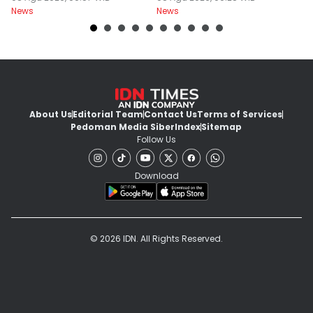
News
News
Ne
About Us
Editorial Team
Contact Us
Terms of Services
Pedoman Media Siber
Index
Sitemap
Follow Us
Download
© 2026 IDN. All Rights Reserved.