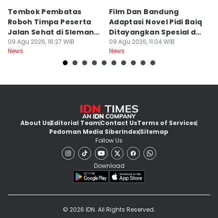
Tembok Pembatas
Film Dan Bandung
P
Roboh Timpa Peserta
Adaptasi Novel Pidi Baiq
W
Jalan Sehat di Sleman,
Ditayangkan Spesial di
D
10 Orang Luka
09 Agu 2026, 16:27 WIB
Jogja
09 Agu 2026, 11:04 WIB
09
News
News
Ne
About Us
Editorial Team
Contact Us
Terms of Services
Pedoman Media Siber
Index
Sitemap
Follow Us
Download
© 2026 IDN. All Rights Reserved.