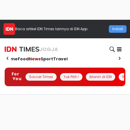
Baca artikel
IDN Times
lainnya di IDN App
Install
JOGJA
Home
Food
News
Sport
Travel
For
Soccer Times
Yuk Pilih !
Iklanin di IDN
INSI
You