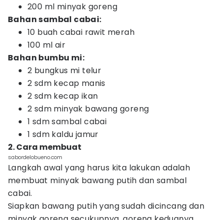
200 ml minyak goreng
Bahan sambal cabai:
10 buah cabai rawit merah
100 ml air
Bahan bumbu mi:
2 bungkus mi telur
2 sdm kecap manis
2 sdm kecap ikan
2 sdm minyak bawang goreng
1 sdm sambal cabai
1 sdm kaldu jamur
2. Cara membuat
sabordelobueno.com
Langkah awal yang harus kita lakukan adalah
membuat minyak bawang putih dan sambal
cabai.
Siapkan bawang putih yang sudah dicincang dan
minyak goreng secukupnya, goreng keduanya