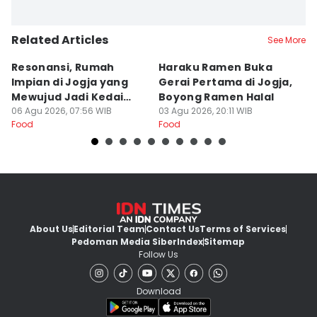
Related Articles
See More
Resonansi, Rumah
Haraku Ramen Buka
6
Impian di Jogja yang
Gerai Pertama di Jogja,
A
Mewujud Jadi Kedai
Boyong Ramen Halal
B
Ramen dan Burger
06 Agu 2026, 07:56 WIB
03 Agu 2026, 20:11 WIB
31
Food
Food
Fo
About Us
Editorial Team
Contact Us
Terms of Services
Pedoman Media Siber
Index
Sitemap
Follow Us
Download