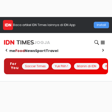
Baca artikel
IDN Times
lainnya di IDN App
Install
JOGJA
Home
Food
News
Sport
Travel
For
Soccer Times
Yuk Pilih !
Iklanin di IDN
INSI
You