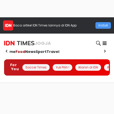
Baca artikel
IDN Times
lainnya di IDN App
Install
JOGJA
Home
Food
News
Sport
Travel
For
Soccer Times
Yuk Pilih !
Iklanin di IDN
INSI
You