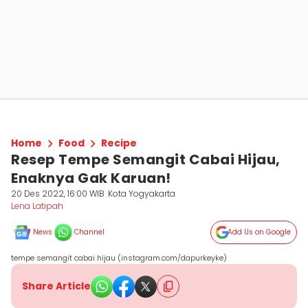
Home
Food
Recipe
Resep Tempe Semangit Cabai Hijau,
Enaknya Gak Karuan!
20 Des 2022, 16:00 WIB
Kota Yogyakarta
Lena Latipah
News
Channel
Add Us on Google
tempe semangit cabai hijau (instagram.com/dapurkeyke)
Share Article