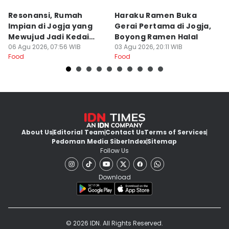
Resonansi, Rumah
Haraku Ramen Buka
6
Impian di Jogja yang
Gerai Pertama di Jogja,
A
Mewujud Jadi Kedai
Boyong Ramen Halal
B
Ramen dan Burger
06 Agu 2026, 07:56 WIB
03 Agu 2026, 20:11 WIB
31
Food
Food
Fo
About Us
Editorial Team
Contact Us
Terms of Services
Pedoman Media Siber
Index
Sitemap
Follow Us
Download
© 2026 IDN. All Rights Reserved.