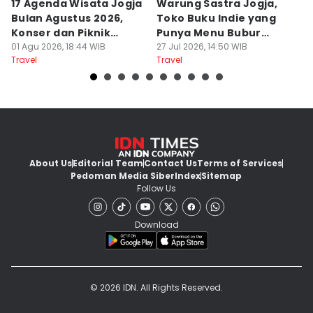
17 Agenda Wisata Jogja
Warung Sastra Jogja,
13
Bulan Agustus 2026,
Toko Buku Indie yang
L
Konser dan Piknik
Punya Menu Bubur
Fa
Literasi
01 Agu 2026, 18:44 WIB
Manado
27 Jul 2026, 14:50 WIB
M
20
Travel
Travel
Tr
About Us
Editorial Team
Contact Us
Terms of Services
Pedoman Media Siber
Index
Sitemap
Follow Us
Download
© 2026 IDN. All Rights Reserved.