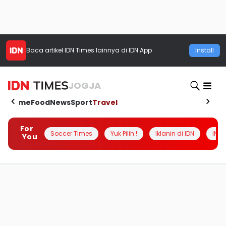
Baca artikel
IDN Times
lainnya di IDN App
Install
JOGJA
Home
Food
News
Sport
Travel
For
Soccer Times
Yuk Pilih !
Iklanin di IDN
INSI
You