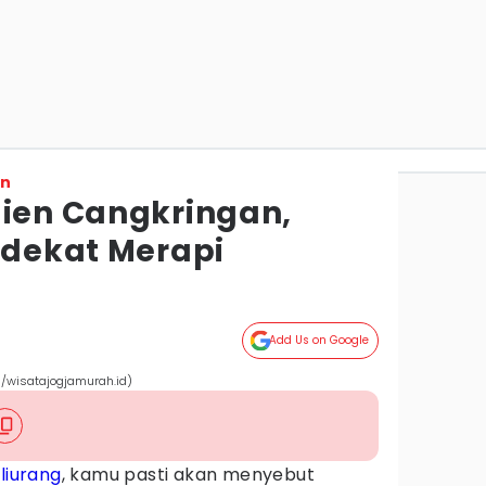
on
lien Cangkringan,
 dekat Merapi
Add Us on Google
m/wisatajogjamurah.id)
liurang
, kamu pasti akan menyebut