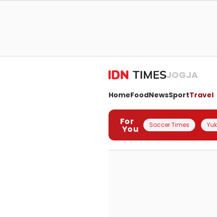
JOGJA
Home
Food
News
Sport
Travel
For
Soccer Times
Yuk 
You