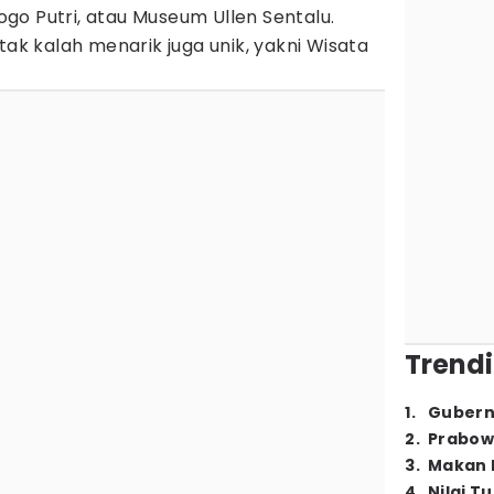
logo Putri, atau Museum Ullen Sentalu.
tak kalah menarik juga unik, yakni Wisata
Trendi
1
.
Gubern
2
.
Prabow
3
.
Makan B
4
.
Nilai T