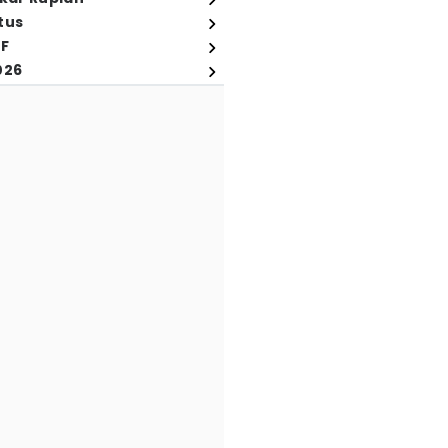
tus
FF
026