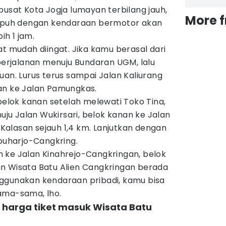
pusat Kota Jogja lumayan terbilang jauh,
More 
empuh dengan kendaraan bermotor akan
ih 1 jam.
at mudah diingat. Jika kamu berasal dari
 perjalanan menuju Bundaran UGM, lalu
uan. Lurus terus sampai Jalan Kaliurang
an ke Jalan Pamungkas.
 belok kanan setelah melewati Toko Tina,
nuju Jalan Wukirsari, belok kanan ke Jalan
alasan sejauh 1,4 km. Lanjutkan dengan
epuharjo-Cangkring.
 km ke Jalan Kinahrejo-Cangkringan, belok
n Wisata Batu Alien Cangkringan berada
menggunakan kendaraan pribadi, kamu bisa
sama-sama, lho.
 harga tiket masuk Wisata Batu