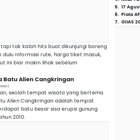
5
.
17 Agus
6
.
Piala A
7
.
GIIAS 2
tapi tak kalah hits buat dikunjungi bareng
 dulu informasi rute, harga tiket masuk,
t ini biar makin lihak sebelum
ta Batu Alien Cangkringan
claes)
an, seolah tempat wisata yang bertema
atu Alien Cangkringan adalah tempat
erdapat batu besar sisa erupsi gunung
ahun 2010.