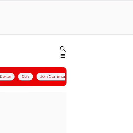
l Dokter
Quiz
Join Community