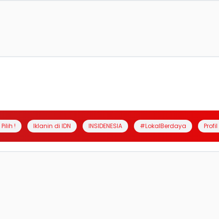
Pilih !
Iklanin di IDN
INSIDENESIA
#LokalBerdaya
Profi