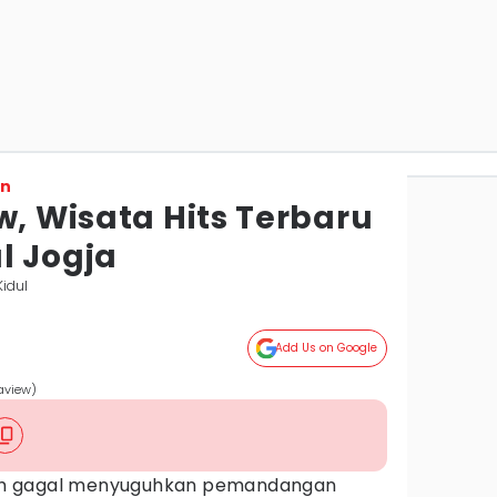
on
w, Wisata Hits Terbaru
l Jogja
idul
Add Us on Google
aview)
ah gagal menyuguhkan pemandangan