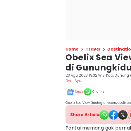
Home
Travel
Destinati
Obelix Sea Vie
di Gunungkidu
23 Agu 2023, 19:32 WIB
Kab. Gunung K
Dyar Ayu
News
Channel
Obelix Sea View (instagram.com/obelixse
Share Article
Pantai memang gak pern