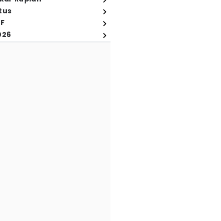
tus
FF
026