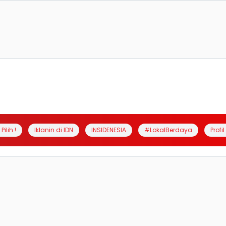
Pilih !
Iklanin di IDN
INSIDENESIA
#LokalBerdaya
Profi