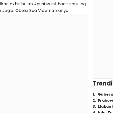
kan akhir bulan Agustus ini, hadir satu lagi
 Jogja, Obelix Sea View namanya.
Trendi
1
.
Gubern
2
.
Prabow
3
.
Makan B
4
.
Nilai T