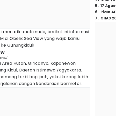
5
.
17 Agus
6
.
Piala A
7
.
GIIAS 2
i menarik anak muda, berikut ini informasi
HTM di Obelix Sea View yang wajib kamu
u ke Gunungkidul!
ew
aview)
di Area Hutan, Giricahyo, Kapanewon
ng Kidul, Daerah Istimewa Yogyakarta.
 memang terbilang jauh, yakni kurang lebih
erjalanan dengan kendaraan bermotor.