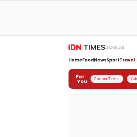
JOGJA
Home
Food
News
Sport
Travel
For
Soccer Times
Yuk 
You