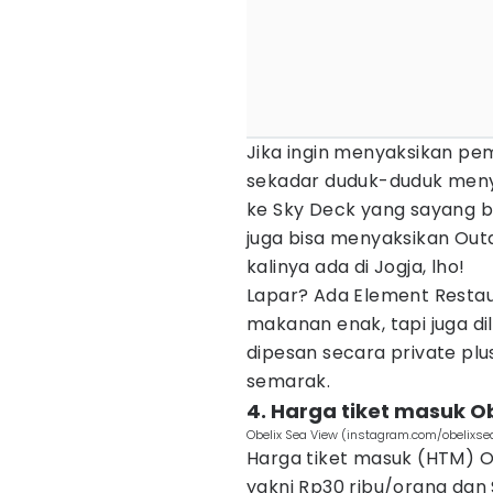
Jika ingin menyaksikan p
sekadar duduk-duduk menya
ke Sky Deck yang sayang ba
juga bisa menyaksikan Ou
kalinya ada di Jogja, lho!
Lapar? Ada Element Restau
makanan enak, tapi juga d
dipesan secara private plu
semarak.
4. Harga tiket masuk O
Obelix Sea View (instagram.com/obelixse
Harga tiket masuk (HTM) O
yakni Rp30 ribu/orang dan