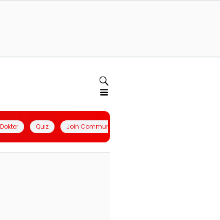
l Dokter
Quiz
Join Community