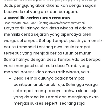
Jadi, pengujung akan dikenalkan dengan sajian
budaya lokal yang unik dan beragam.
4. Memiliki cerita turun temurun
Desa Wisata Tembi Bantul (Instagram.com/desawisatatembi)
Daya tarik lainnya dari desa wisata ini adalah
memiliki cerita sejarah yang dipercayai oleh
warga setempat. Setiap tempat pastinya memiliki
cerita tersendiri tentang awal mula tempat
tersebut yang menjadi cerita turun temurun.
Sama halnya dengan desa Tembi. Ada beberapa
versi mengenai asal mula desa Tembi yang
menjadi potensi dan daya tarik wisata, yaitu:
Desa Tembi dulunya adalah tempat
penitipan anak-anak raja. Sehingga warga
setempat mempercayai bahwa siapa saja
yang datang ke Tembi dan menginap akan
menjadi sukses seperti seorang raja.