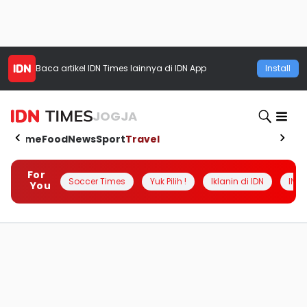
Baca artikel
IDN Times
lainnya di IDN App
Install
JOGJA
Home
Food
News
Sport
Travel
For
Soccer Times
Yuk Pilih !
Iklanin di IDN
INSI
You