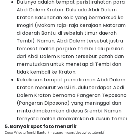
Dulunya adalah tempat peristirahatan para
Abdi Dalem Kraton. Dulu ada Abdi Dalem
Kraton Kasunanan Solo yang bermaksud ke
Imogiri (Makam raja-raja Kerajaan Mataram
di daerah Bantu, di sebelah timur daerah
Tembi). Namun, Abdi Dalem tersebut justru
tersesat malah pergi ke Tembi. Lalu pikulan
dari Abdi Dalem Kraton tersebut patah dan
memutuskan untuk menetap di Tembi dan
tidak kembali ke Kraton.
Kekeliruan tempat pemakaman Abdi Dalem
Kraton menurut versi ini, dulu terdapat Abdi
Dalem Kraton bernama Pangeran Teposono
(Pangeran Diposono) yang meninggal dan
minta dimakamkan di desa Srembi. Namun
ternyata malah dimakamkan di dusun Tembi.
5. Banyak spot foto menarik
Desa Wisata Tembi Bantul (Instagram.com/desawisatatembi)