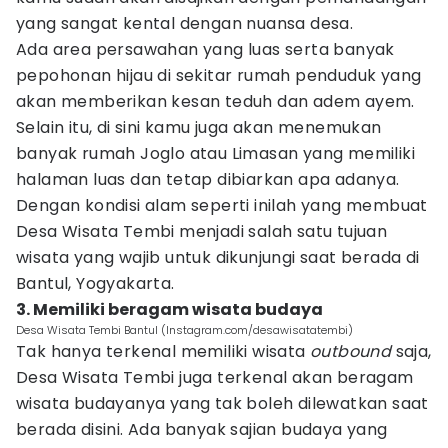
yang sangat kental dengan nuansa desa.
Ada area persawahan yang luas serta banyak
pepohonan hijau di sekitar rumah penduduk yang
akan memberikan kesan teduh dan adem ayem.
Selain itu, di sini kamu juga akan menemukan
banyak rumah Joglo atau Limasan yang memiliki
halaman luas dan tetap dibiarkan apa adanya.
Dengan kondisi alam seperti inilah yang membuat
Desa Wisata Tembi menjadi salah satu tujuan
wisata yang wajib untuk dikunjungi saat berada di
Bantul, Yogyakarta.
3. Memiliki beragam wisata budaya
Desa Wisata Tembi Bantul (Instagram.com/desawisatatembi)
Tak hanya terkenal memiliki wisata
outbound
saja,
Desa Wisata Tembi juga terkenal akan beragam
wisata budayanya yang tak boleh dilewatkan saat
berada disini. Ada banyak sajian budaya yang