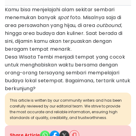
Kamu bisa menjelajahi alam sekitar sembari
menemukan banyak
spot
foto. Misalnya saja di
area persawahan yang hijau, di area
outbound
,
hingga area budaya dan kuliner. Saat berada di
sini, dijamin kamu akan terpuaskan dengan
beragam tempat menarik.
Desa Wisata Tembi menjadi tempat yang cocok
untuk menghabiskan waktu bersama dengan
orang-orang tersayang sembari mempelajari
budaya lokal setempat. Bagaimana, tertarik untuk
berkunjung?
This article is written by our community writers and has been
carefully reviewed by our editorial team. We strive to provide
the most accurate and reliable information, ensuring high
standards of quality, credibility, and trustworthiness.
Share Article