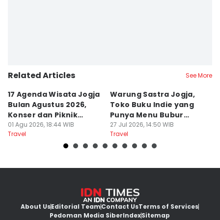
Related Articles
See More
17 Agenda Wisata Jogja
Warung Sastra Jogja,
13
Bulan Agustus 2026,
Toko Buku Indie yang
L
Konser dan Piknik
Punya Menu Bubur
Fa
Literasi
01 Agu 2026, 18:44 WIB
Manado
27 Jul 2026, 14:50 WIB
M
20
Travel
Travel
Tr
About Us
Editorial Team
Contact Us
Terms of Services
Pedoman Media Siber
Index
Sitemap