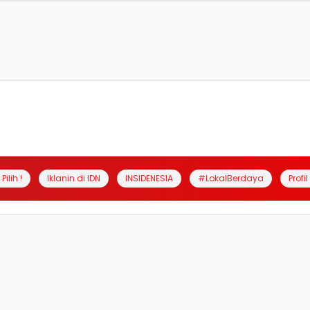
Pilih !
Iklanin di IDN
INSIDENESIA
#LokalBerdaya
Profi