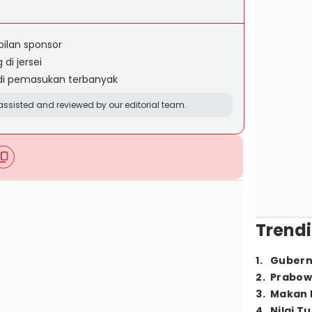
ilan sponsor
di jersei
di pemasukan terbanyak
ssisted and reviewed by our editorial team.
Trendi
1
.
Gubern
2
.
Prabow
3
.
Makan B
4
.
Nilai T