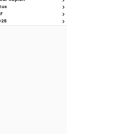
tus
FF
026