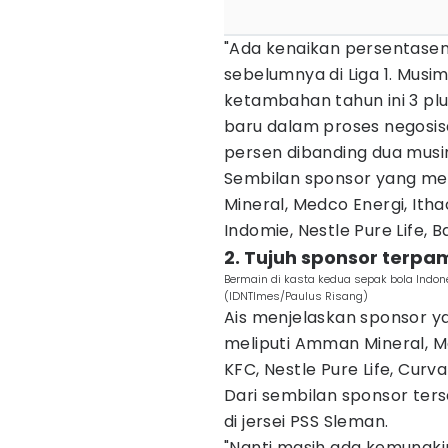
"Ada kenaikan persentasen
sebelumnya di Liga 1. Musim 
ketambahan tahun ini 3 plus
baru dalam proses negosis
persen dibanding dua musim
Sembilan sponsor yang me
Mineral, Medco Energi, Ith
Indomie, Nestle Pure Life,
2. Tujuh sponsor terpam
Bermain di kasta kedua sepak bola Indone
(IDNTImes/Paulus Risang)
Ais menjelaskan sponsor y
meliputi Amman Mineral, Me
KFC, Nestle Pure Life, Cur
Dari sembilan sponsor ter
di jersei PSS Sleman.
"Nanti masih ada kemungkin