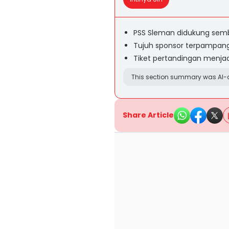
PSS Sleman didukung semb
Tujuh sponsor terpampang 
Tiket pertandingan menja
This section summary was AI-a
Share Article