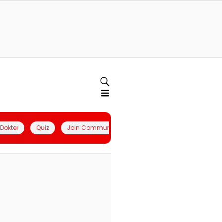
l Dokter
Quiz
Join Community