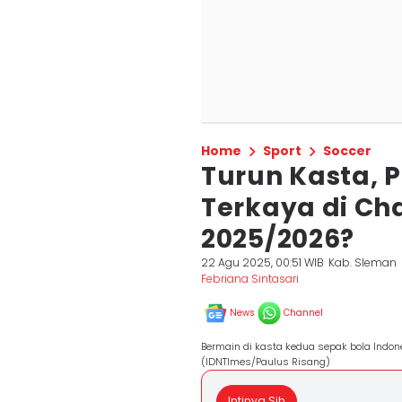
Home
Sport
Soccer
Turun Kasta, 
Terkaya di C
2025/2026?
22 Agu 2025, 00:51 WIB
Kab. Sleman
Febriana Sintasari
News
Channel
Bermain di kasta kedua sepak bola Indone
(IDNTImes/Paulus Risang)
Intinya Sih