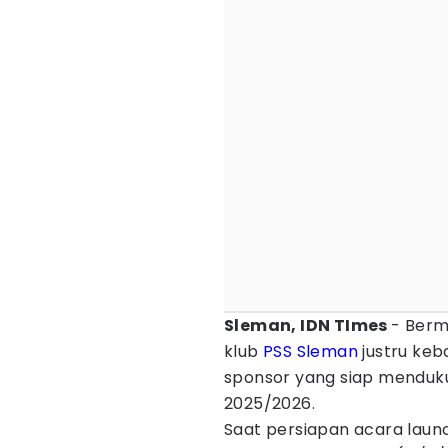
Sleman, IDN TImes
- Berm
klub
PSS Sleman
justru keb
sponsor yang siap menduku
2025/2026.
Saat persiapan acara launch