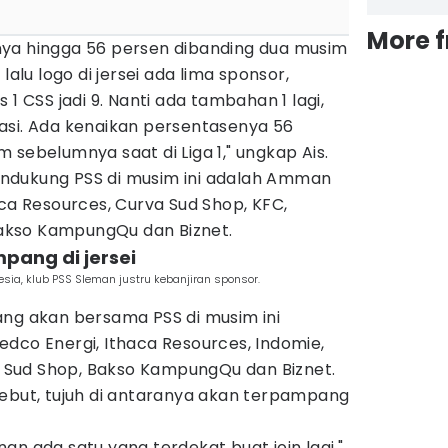
More 
ya hingga 56 persen dibanding dua musim
lalu logo di jersei ada lima sponsor,
 1 CSS jadi 9. Nanti ada tambahan 1 lagi,
asi. Ada kenaikan persentasenya 56
 sebelumnya saat di Liga 1," ungkap Ais.
ndukung PSS di musim ini adalah Amman
aca Resources, Curva Sud Shop, KFC,
 Bakso KampungQu dan Biznet.
pang di jersei
sia, klub PSS Sleman justru kebanjiran sponsor.
ang akan bersama PSS di musim ini
dco Energi, Ithaca Resources, Indomie,
va Sud Shop, Bakso KampungQu dan Biznet.
sebut, tujuh di antaranya akan terpampang
an ada satu yang terdekat buat join lagi,"