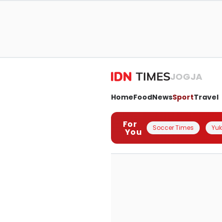
JOGJA
Home
Food
News
Sport
Travel
For
Soccer Times
Yuk 
You