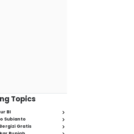
ng Topics
ur BI
o Subianto
ergizi Gratis
ukar Rupiah