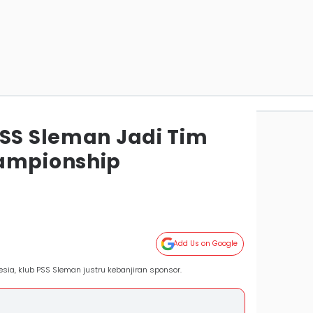
PSS Sleman Jadi Tim
hampionship
Add Us on Google
sia, klub PSS Sleman justru kebanjiran sponsor.