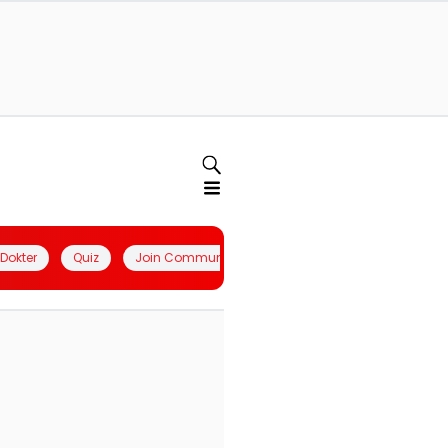
l Dokter
Quiz
Join Community