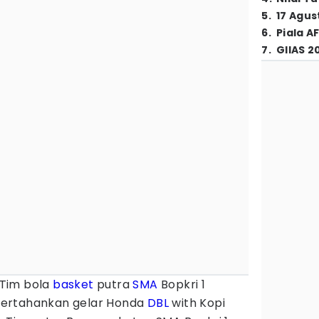
5
.
17 Agus
6
.
Piala A
7
.
GIIAS 2
 Tim bola
basket
putra
SMA
Bopkri 1
pertahankan gelar Honda
DBL
with Kopi