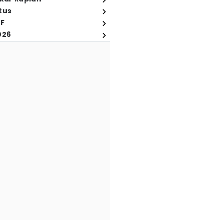
tus
FF
026