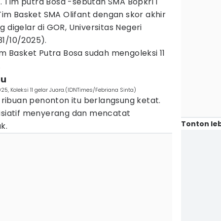
 Tim putra Bosa -sebutan SMA Bopkri 1
m Basket SMA Olifant dengan skor akhir
 digelar di GOR, Universitas Negeri
31/10/2025).
Tim Basket Putra Bosa sudah mengoleksi 11
.
ru
5, Koleksi 11 gelar Juara.(IDNTimes/Febriana Sinta)
n ribuan penonton itu berlangsung ketat.
nisiatif menyerang dan mencatat
Tonton leb
k.