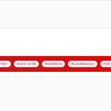
Pilih !
Iklanin di IDN
INSIDENESIA
#LokalBerdaya
Profi