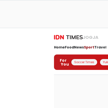
JOGJA
Home
Food
News
Sport
Travel
For
Soccer Times
Yuk 
You