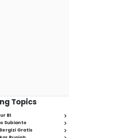
ng Topics
ur BI
o Subianto
ergizi Gratis
ukar Rupiah