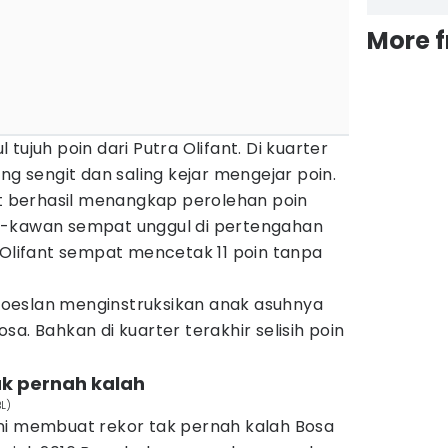
More 
tujuh poin dari Putra Olifant. Di kuarter
ng sengit dan saling kejar mengejar poin.
nt berhasil menangkap perolehan poin
n-kawan sempat unggul di pertengahan
 Olifant sempat mencetak 11 poin tanpa
o Roeslan menginstruksikan anak asuhnya
a. Bahkan di kuarter terakhir selisih poin
ak pernah kalah
L)
ni membuat rekor tak pernah kalah Bosa