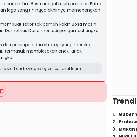
u, dengan Tim Bosa unggul tujuh poin dari Putra
 dan laga sengit hingga akhirnya memenangkan
membuat rekor tak pernah kalah Bosa masih
gan Demetrius Deric menjadi pengumpul angka
as dari persiapan dan strategi yang mereka
Four, termasuk membiasakan anak-anak
angka.
ssisted and reviewed by our editorial team.
Trendi
1
.
Gubern
2
.
Prabow
3
.
Makan B
4
.
Nilai T