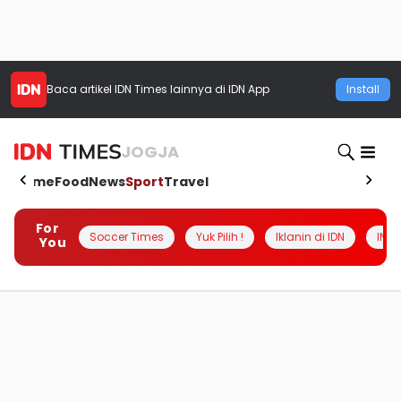
Baca artikel
IDN Times
lainnya di IDN App
Install
JOGJA
Home
Food
News
Sport
Travel
For
Soccer Times
Yuk Pilih !
Iklanin di IDN
INSI
You