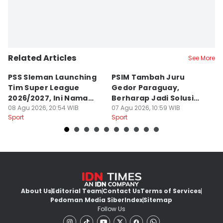
Related Articles
See More
PSS Sleman Launching
PSIM Tambah Juru
P
Tim Super League
Gedor Paraguay,
K
2026/2027, Ini Nama
Berharap Jadi Solusi
L
Para Pemain
08 Agu 2026, 20:54 WIB
Minimnya Pencetak Gol
07 Agu 2026, 10:59 WIB
T
06
Sport
Sport
Sp
About Us
Editorial Team
Contact Us
Terms of Services
Pedoman Media Siber
Index
Sitemap
Follow Us