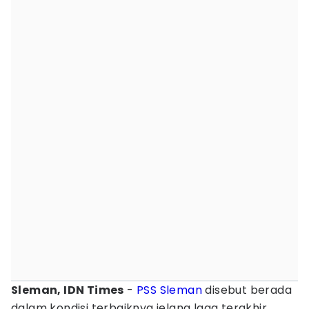
Sleman, IDN Times
-
PSS Sleman
disebut berada
dalam kondisi terbaiknya jelang laga terakhir