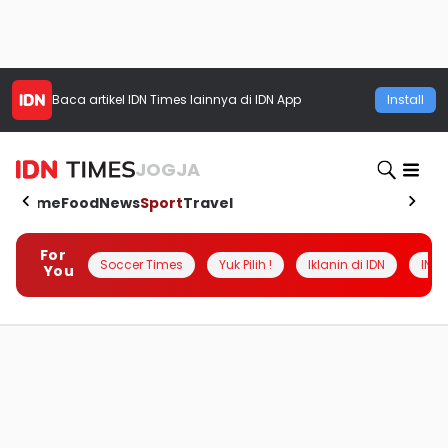
Baca artikel
IDN Times
lainnya di IDN App
Install
JOGJA
Home
Food
News
Sport
Travel
For
Soccer Times
Yuk Pilih !
Iklanin di IDN
INSI
You