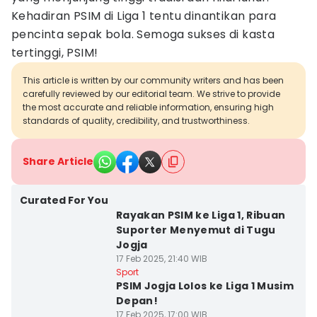
Kehadiran PSIM di Liga 1 tentu dinantikan para
pencinta sepak bola. Semoga sukses di kasta
tertinggi, PSIM!
This article is written by our community writers and has been
carefully reviewed by our editorial team. We strive to provide
the most accurate and reliable information, ensuring high
standards of quality, credibility, and trustworthiness.
Share Article
Curated For You
Rayakan PSIM ke Liga 1, Ribuan
Suporter Menyemut di Tugu
Jogja
17 Feb 2025, 21:40 WIB
Sport
PSIM Jogja Lolos ke Liga 1 Musim
Depan!
17 Feb 2025, 17:00 WIB