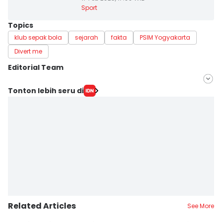
Sport
Topics
klub sepak bola
sejarah
fakta
PSIM Yogyakarta
Divert me
Editorial Team
Editor
Tonton lebih seru di
Jumawan Syahrudin
Editor
Paulus Risang
Related Articles
See More