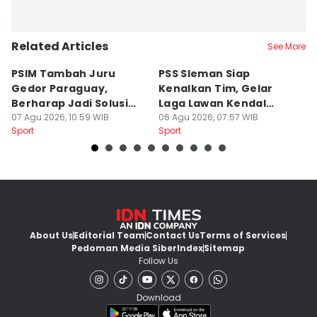
Related Articles
See More
PSIM Tambah Juru
PSS Sleman Siap
D
Gedor Paraguay,
Kenalkan Tim, Gelar
S
Berharap Jadi Solusi
Laga Lawan Kendal
D
Minimnya Pencetak Gol
07 Agu 2026, 10:59 WIB
Tornado FC
06 Agu 2026, 07:57 WIB
P
05
Sport
Sport
Sp
About Us
Editorial Team
Contact Us
Terms of Services
Pedoman Media Siber
Index
Sitemap
Follow Us
Download