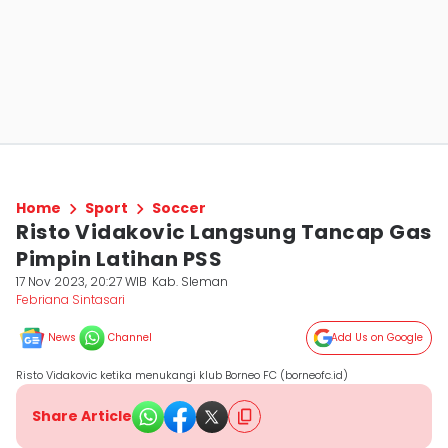
Home
Sport
Soccer
Risto Vidakovic Langsung Tancap Gas
Pimpin Latihan PSS
17 Nov 2023, 20:27 WIB
Kab. Sleman
Febriana Sintasari
News
Channel
Add Us on Google
Risto Vidakovic ketika menukangi klub Borneo FC (borneofc.id)
Share Article