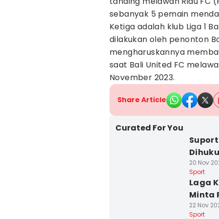
tanding melawan Riau FC (
sebanyak 5 pemain mendap
Ketiga adalah klub Liga 1 B
dilakukan oleh penonton Bal
mengharuskannya membayar 
saat Bali United FC melaw
November 2023.
Share Article
Curated For You
Suport
Dihuku
20 Nov 202
Sport
Laga K
Minta 
22 Nov 202
Sport