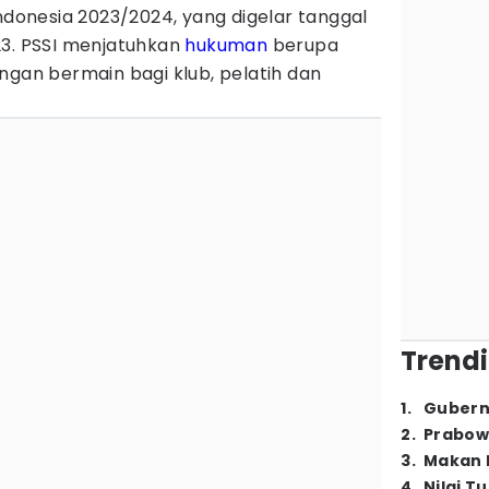
Indonesia 2023/2024, yang digelar tanggal
23. PSSI menjatuhkan
hukuman
berupa
ngan bermain bagi klub, pelatih dan
Trendi
1
.
Gubern
2
.
Prabow
3
.
Makan B
4
.
Nilai T