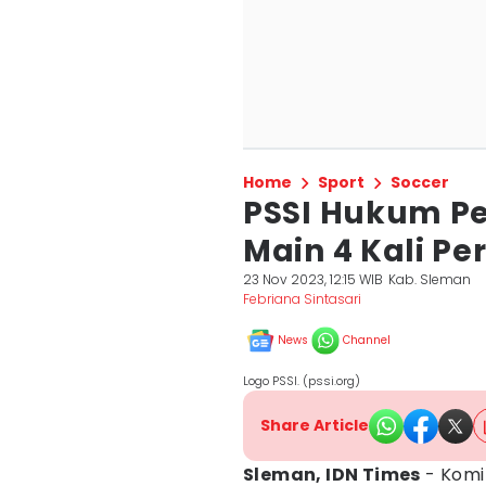
Home
Sport
Soccer
PSSI Hukum Pe
Main 4 Kali P
23 Nov 2023, 12:15 WIB
Kab. Sleman
Febriana Sintasari
News
Channel
Logo PSSI. (pssi.org)
Share Article
Sleman, IDN Times
- Komit