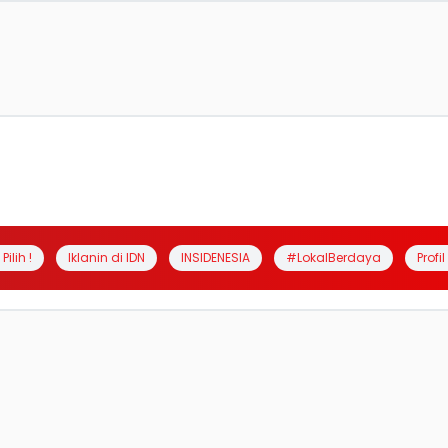
Pilih !
Iklanin di IDN
INSIDENESIA
#LokalBerdaya
Profi