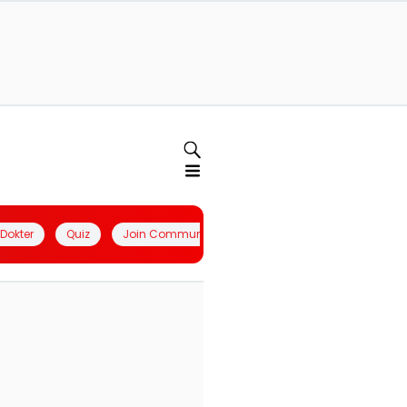
l Dokter
Quiz
Join Community