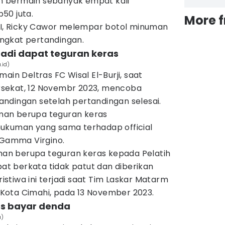
 bermain sebanyak empat kali
50 juta.
More 
SSI, Ricky Cawor melempar botol minuman
ngkat pertandingan.
rtadi dapat teguran keras
.id)
ain Deltras FC Wisal El-Burji, saat
sekat, 12 Novembr 2023, mencoba
ndingan setelah pertandingan selesai.
an berupa teguran keras
ukuman yang sama terhadap official
an Gamma Virgino.
n berupa teguran keras kepada Pelatih
bat berkata tidak patut dan diberikan
ristiwa ini terjadi saat Tim Laskar Matarm
Kota Cimahi, pada 13 November 2023.
us bayar denda
a)