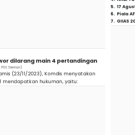
5
.
17 Agus
6
.
Piala A
7
.
GIIAS 2
awor dilarang main 4 pertandingan
. PSS Sleman)
Kamis (23/11/2023), Komdis menyatakan
 1 mendapatkan hukuman, yaitu: