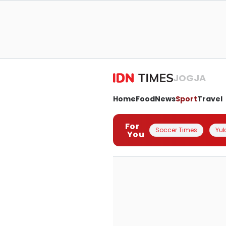
JOGJA
Home
Food
News
Sport
Travel
For
Soccer Times
Yuk 
You