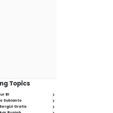
ng Topics
ur BI
o Subianto
ergizi Gratis
ukar Rupiah