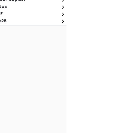
tus
FF
026