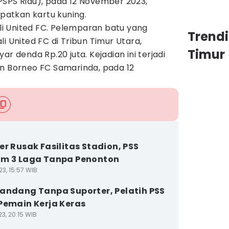
PSPS Riau), pada 12 November 2023,
atkan kartu kuning.
ali United FC. Pelemparan batu yang
Trend
i United FC di Tribun Timur Utara,
Timur
denda Rp.20 juta. Kejadian ini terjadi
an Borneo FC Samarinda, pada 12
er Rusak Fasilitas Stadion, PSS
m 3 Laga Tanpa Penonton
3, 15:57 WIB
andang Tanpa Suporter, Pelatih PSS
Pemain Kerja Keras
3, 20:15 WIB