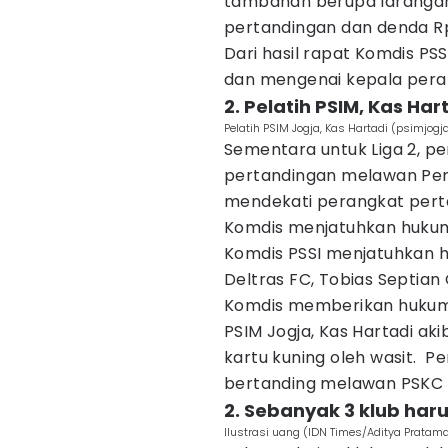
tambahan berupa larangan
pertandingan dan denda Rp
Dari hasil rapat Komdis P
dan mengenai kepala pera
2. Pelatih PSIM, Kas Ha
Pelatih PSIM Jogja, Kas Hartadi (psimjogja
Sementara untuk Liga 2, pem
pertandingan melawan Per
mendekati perangkat perta
Komdis menjatuhkan hukum
Komdis PSSI menjatuhkan h
Deltras FC, Tobias Septi
Komdis memberikan hukuma
PSIM Jogja, Kas Hartadi aki
kartu kuning oleh wasit. Pe
bertanding melawan PSKC 
2. Sebanyak 3 klub har
Ilustrasi uang (IDN Times/Aditya Pratam