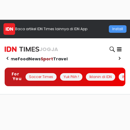
Baca artikel
IDN Times
lainnya di IDN App
Install
JOGJA
Home
Food
News
Sport
Travel
For
Soccer Times
Yuk Pilih !
Iklanin di IDN
INSI
You