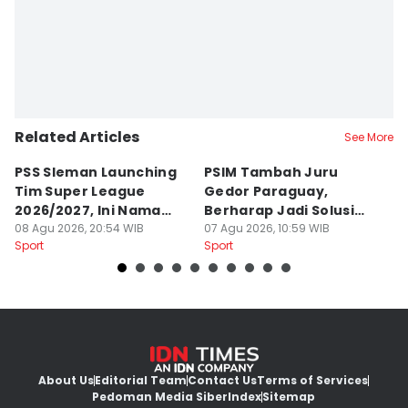
Related Articles
See More
PSS Sleman Launching
PSIM Tambah Juru
P
Tim Super League
Gedor Paraguay,
K
2026/2027, Ini Nama
Berharap Jadi Solusi
L
Para Pemain
08 Agu 2026, 20:54 WIB
Minimnya Pencetak Gol
07 Agu 2026, 10:59 WIB
T
06
Sport
Sport
Sp
About Us
Editorial Team
Contact Us
Terms of Services
Pedoman Media Siber
Index
Sitemap