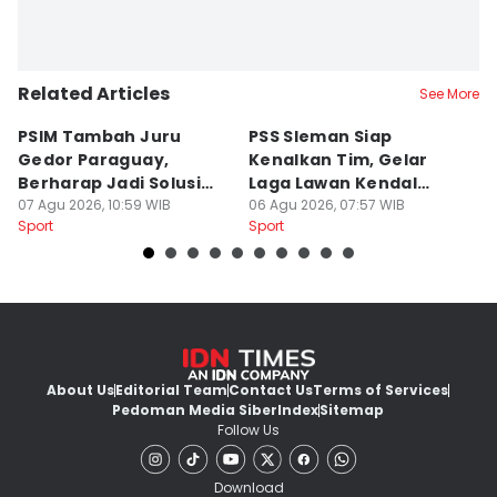
Related Articles
See More
PSIM Tambah Juru
PSS Sleman Siap
D
Gedor Paraguay,
Kenalkan Tim, Gelar
S
Berharap Jadi Solusi
Laga Lawan Kendal
D
Minimnya Pencetak Gol
07 Agu 2026, 10:59 WIB
Tornado FC
06 Agu 2026, 07:57 WIB
P
05
Sport
Sport
Sp
About Us
Editorial Team
Contact Us
Terms of Services
Pedoman Media Siber
Index
Sitemap
Follow Us
Download