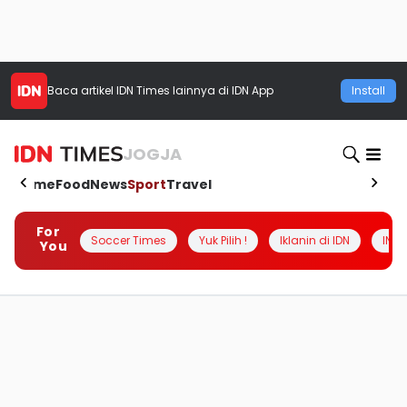
Baca artikel
IDN Times
lainnya di IDN App
Install
JOGJA
Home
Food
News
Sport
Travel
For
Soccer Times
Yuk Pilih !
Iklanin di IDN
INSI
You