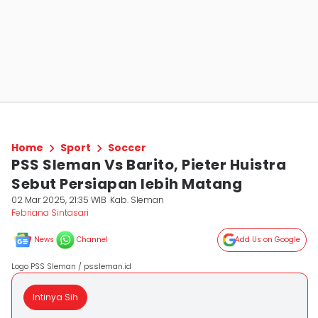
Home
Sport
Soccer
PSS Sleman Vs Barito, Pieter Huistra
Sebut Persiapan lebih Matang
02 Mar 2025, 21:35 WIB
Kab. Sleman
Febriana Sintasari
News
Channel
Add Us on Google
Logo PSS Sleman / pssleman.id
Intinya Sih