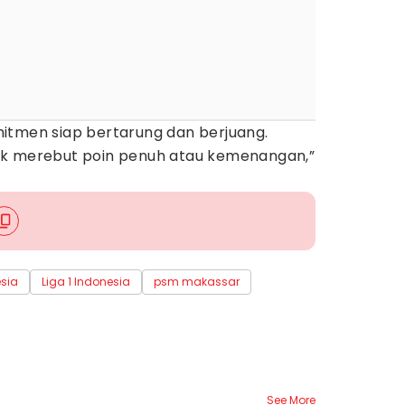
itmen siap bertarung dan berjuang.
uk merebut poin penuh atau kemenangan,”
esia
Liga 1 Indonesia
psm makassar
See More