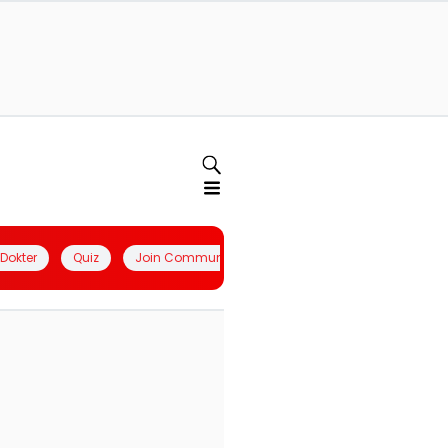
l Dokter
Quiz
Join Community