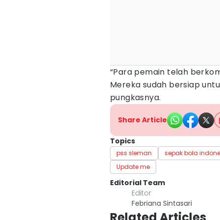
“Para pemain telah berkom
Mereka sudah bersiap unt
pungkasnya.
Share Article
Topics
pss sleman
sepak bola indon
Update me
Editorial Team
Editor
Febriana Sintasari
Related Articles