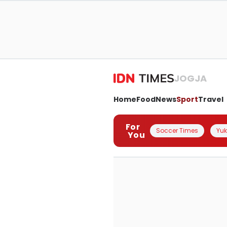
JOGJA
Home
Food
News
Sport
Travel
For
Soccer Times
Yuk 
You