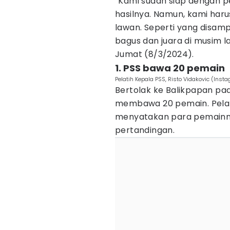
“Kami sudah siap dengan per
hasilnya. Namun, kami ha
lawan. Seperti yang disam
bagus dan juara di musim la
Jumat (8/3/2024).
1. PSS bawa 20 pemain
Pelatih Kepala PSS, Risto Vidakovic (In
Bertolak ke Balikpapan pa
membawa 20 pemain. Pelati
menyatakan para pemainny
pertandingan.