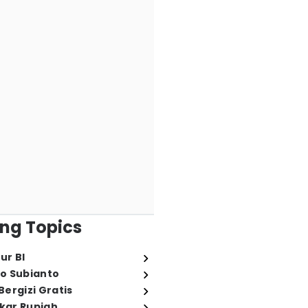
ng Topics
ur BI
o Subianto
ergizi Gratis
ukar Rupiah