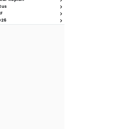
tus
FF
026