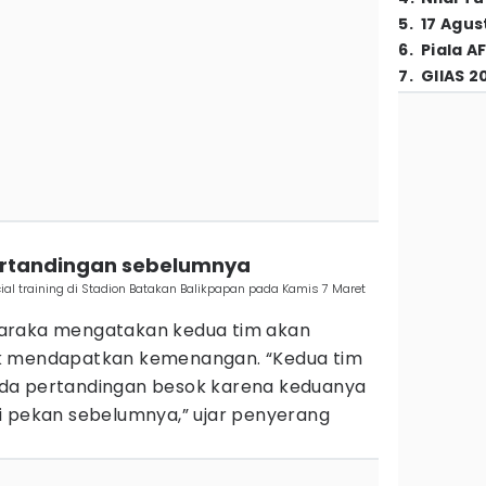
5
.
17 Agus
6
.
Piala A
7
.
GIIAS 2
pertandingan sebelumnya
ial training di Stadion Batakan Balikpapan pada Kamis 7 Maret
araka mengatakan kedua tim akan
k mendapatkan kemenangan. “Kedua tim
da pertandingan besok karena keduanya
i pekan sebelumnya,” ujar penyerang