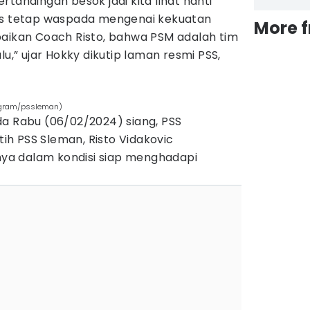
tandingan besok jadi kita lihat nanti
rus tetap waspada mengenai kekuatan
More 
paikan Coach Risto, bahwa PSM adalah tim
lu,” ujar Hokky dikutip laman resmi PSS,
stagram/pssleman)
da Rabu (06/02/2024) siang, PSS
h PSS Sleman, Risto Vidakovic
a dalam kondisi siap menghadapi