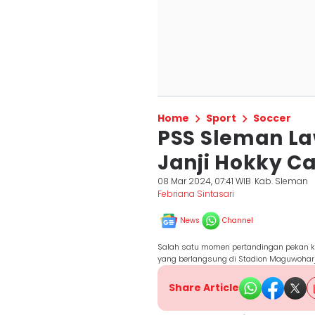
Home
Sport
Soccer
PSS Sleman La
Janji Hokky C
08 Mar 2024, 07:41 WIB
Kab. Sleman
Febriana Sintasari
News
Channel
Salah satu momen pertandingan pekan ke
yang berlangsung di Stadion Maguwohar
Share Article