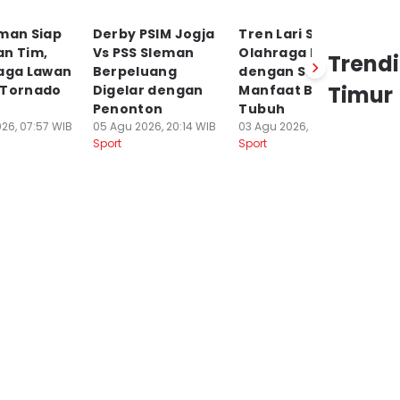
eman Siap
Derby PSIM Jogja
Tren Lari Santai,
La
an Tim,
Vs PSS Sleman
Olahraga Murah
Pe
Trend
Laga Lawan
Berpeluang
dengan Segudang
P
Timur
 Tornado
Digelar dengan
Manfaat Bagi
So
Penonton
Tubuh
P
26, 07:57 WIB
05 Agu 2026, 20:14 WIB
03 Agu 2026, 20:40 WIB
03
Sport
Sport
Sp