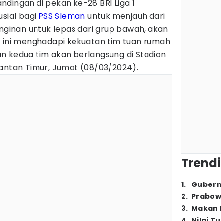
ndingan di pekan ke-28 BRI Liga 1
usial bagi
PSS Sleman
untuk menjauh dari
inginan untuk lepas dari grup bawah, akan
e ini menghadapi kekuatan tim tuan rumah
an kedua tim akan berlangsung di Stadion
mantan Timur, Jumat (08/03/2024).
Trendi
1
.
Gubern
2
.
Prabow
3
.
Makan B
4
.
Nilai T