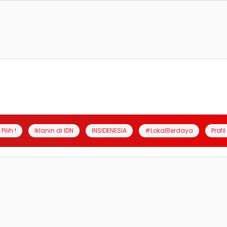
Pilih !
Iklanin di IDN
INSIDENESIA
#LokalBerdaya
Profi