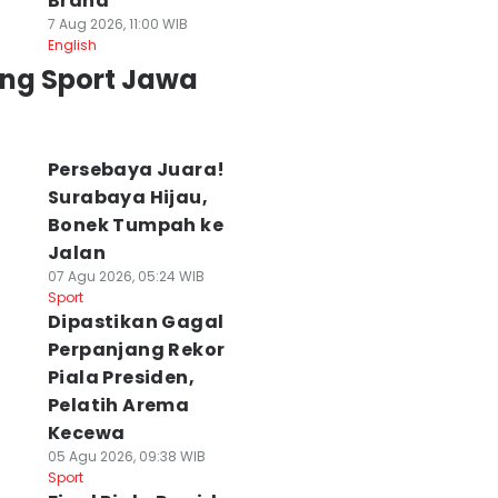
Brand
7 Aug 2026, 11:00 WIB
ga Uji Coba
2 Pemain Asing
Persiapan
English
rdana, Pelatih
PSIM Perkuat
Kompetisi, PSS
ing Sport Jawa
SIM Van Gastel
Indonesia All Stars
Sleman Fokus
roti Energi
Hadapi Aston Villa
Tingkatkan
emain
31 Jul 2026, 20:41 WIB
Chemistry pema
Sport
 Agu 2026, 11:09 WIB
30 Jul 2026, 20:22 WIB
Persebaya Juara!
ort
Sport
Surabaya Hijau,
Bonek Tumpah ke
Jalan
07 Agu 2026, 05:24 WIB
Sport
Dipastikan Gagal
Perpanjang Rekor
Piala Presiden,
Pelatih Arema
Kecewa
05 Agu 2026, 09:38 WIB
Sport