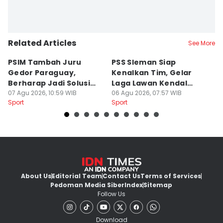
Related Articles
See More
PSIM Tambah Juru
PSS Sleman Siap
D
Gedor Paraguay,
Kenalkan Tim, Gelar
S
Berharap Jadi Solusi
Laga Lawan Kendal
D
Minimnya Pencetak Gol
07 Agu 2026, 10:59 WIB
Tornado FC
06 Agu 2026, 07:57 WIB
P
05
Sport
Sport
Sp
About Us
Editorial Team
Contact Us
Terms of Services
Pedoman Media Siber
Index
Sitemap
Follow Us
Download