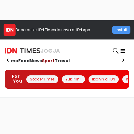
Baca artikel
IDN Times
lainnya di IDN App
Install
JOGJA
Home
Food
News
Sport
Travel
For
Soccer Times
Yuk Pilih !
Iklanin di IDN
INSI
You