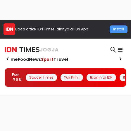
Baca artikel
IDN Times
lainnya di IDN App
Install
JOGJA
Home
Food
News
Sport
Travel
For
Soccer Times
Yuk Pilih !
Iklanin di IDN
INSI
You