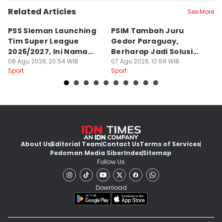
Related Articles
See More
PSS Sleman Launching
PSIM Tambah Juru
P
Tim Super League
Gedor Paraguay,
K
2026/2027, Ini Nama
Berharap Jadi Solusi
L
Para Pemain
08 Agu 2026, 20:54 WIB
Minimnya Pencetak Gol
07 Agu 2026, 10:59 WIB
T
06
Sport
Sport
Sp
About Us
Editorial Team
Contact Us
Terms of Services
Pedoman Media Siber
Index
Sitemap
Follow Us
Download