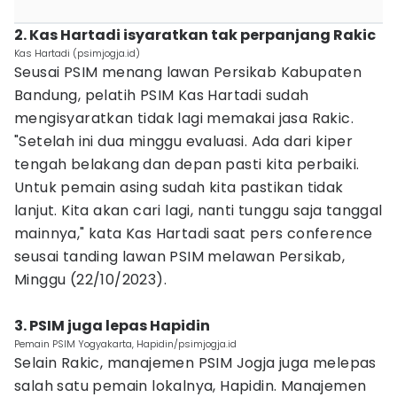
2. Kas Hartadi isyaratkan tak perpanjang Rakic
Kas Hartadi (psimjogja.id)
Seusai PSIM menang lawan Persikab Kabupaten
Bandung, pelatih PSIM Kas Hartadi sudah
mengisyaratkan tidak lagi memakai jasa Rakic.
"Setelah ini dua minggu evaluasi. Ada dari kiper
tengah belakang dan depan pasti kita perbaiki.
Untuk pemain asing sudah kita pastikan tidak
lanjut. Kita akan cari lagi, nanti tunggu saja tanggal
mainnya," kata Kas Hartadi saat pers conference
seusai tanding lawan PSIM melawan Persikab,
Minggu (22/10/2023).
3. PSIM juga lepas Hapidin
Pemain PSIM Yogyakarta, Hapidin/psimjogja.id
Selain Rakic, manajemen PSIM Jogja juga melepas
salah satu pemain lokalnya, Hapidin. Manajemen