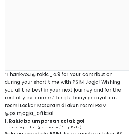
“Thankyou @rakic_a.9 for your contribution
during your short time with PSIM Jogja! Wishing
you all the best in your next journey and for the
rest of your career,” begitu bunyi pernyataan
resmi Laskar Mataram di akun resmi PSIM
@psimjogja_official.
1. Rakic belum pernah cetak gol
Ilustrasi sepak bola (pixabay.com/Phillip Kofler)
Selama membela PSIM Jogja, mantan striker PS