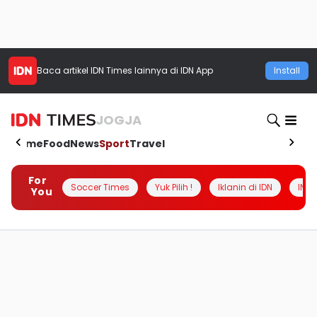
Baca artikel
IDN Times
lainnya di IDN App
Install
JOGJA
Home
Food
News
Sport
Travel
For
Soccer Times
Yuk Pilih !
Iklanin di IDN
INSI
You