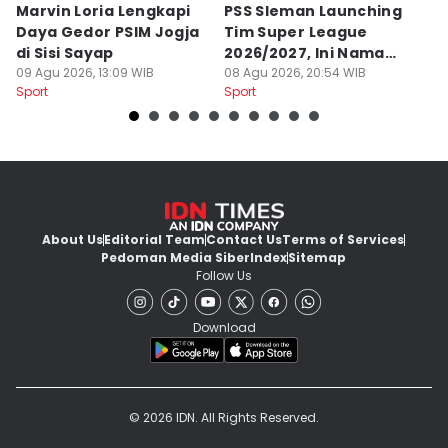
Marvin Loria Lengkapi
PSS Sleman Launching
P
Daya Gedor PSIM Jogja
Tim Super League
G
di Sisi Sayap
2026/2027, Ini Nama
B
09 Agu 2026, 13:09 WIB
Para Pemain
08 Agu 2026, 20:54 WIB
M
07
Sport
Sport
Sp
About Us
Editorial Team
Contact Us
Terms of Services
Pedoman Media Siber
Index
Sitemap
Follow Us
Download
© 2026 IDN. All Rights Reserved.