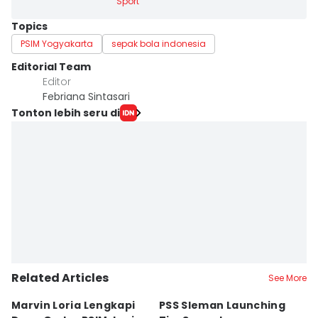
Sport
Topics
PSIM Yogyakarta
sepak bola indonesia
Editorial Team
Editor
Febriana Sintasari
Tonton lebih seru di
Related Articles
See More
Marvin Loria Lengkapi
PSS Sleman Launching
P