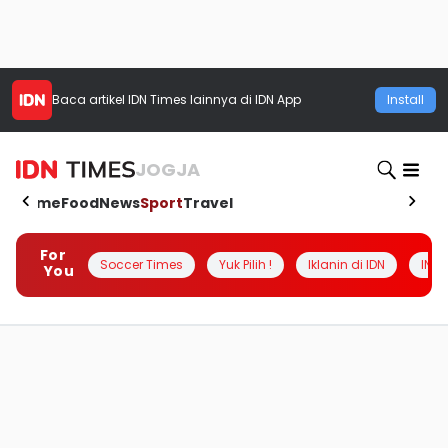
Baca artikel
IDN Times
lainnya di IDN App
Install
JOGJA
Home
Food
News
Sport
Travel
For
Soccer Times
Yuk Pilih !
Iklanin di IDN
INSI
You