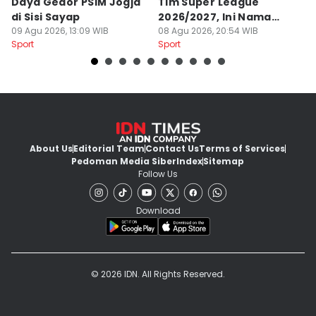
Daya Gedor PSIM Jogja
Tim Super League
G
di Sisi Sayap
2026/2027, Ini Nama
B
09 Agu 2026, 13:09 WIB
Para Pemain
08 Agu 2026, 20:54 WIB
M
07
Sport
Sport
Sp
About Us
Editorial Team
Contact Us
Terms of Services
Pedoman Media Siber
Index
Sitemap
Follow Us
Download
© 2026 IDN. All Rights Reserved.