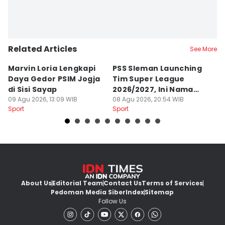
Related Articles
See More
Marvin Loria Lengkapi
PSS Sleman Launching
P
Daya Gedor PSIM Jogja
Tim Super League
G
di Sisi Sayap
2026/2027, Ini Nama
B
09 Agu 2026, 13:09 WIB
Para Pemain
08 Agu 2026, 20:54 WIB
M
07
Sport
Sport
Sp
About Us
Editorial Team
Contact Us
Terms of Services
Pedoman Media Siber
Index
Sitemap
Follow Us