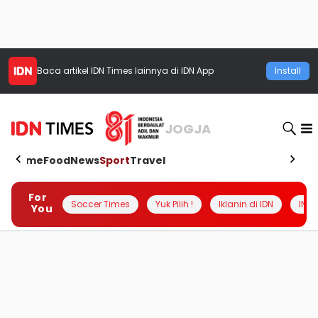
Baca artikel
IDN Times
lainnya di IDN App
Install
JOGJA
Home
Food
News
Sport
Travel
For
Soccer Times
Yuk Pilih !
Iklanin di IDN
INSI
You