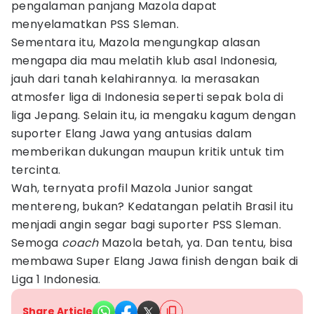
pengalaman panjang Mazola dapat
menyelamatkan PSS Sleman.
Sementara itu, Mazola mengungkap alasan
mengapa dia mau melatih klub asal Indonesia,
jauh dari tanah kelahirannya. Ia merasakan
atmosfer liga di Indonesia seperti sepak bola di
liga Jepang. Selain itu, ia mengaku kagum dengan
suporter Elang Jawa yang antusias dalam
memberikan dukungan maupun kritik untuk tim
tercinta.
Wah, ternyata profil Mazola Junior sangat
mentereng, bukan? Kedatangan pelatih Brasil itu
menjadi angin segar bagi suporter PSS Sleman.
Semoga
coach
Mazola betah, ya. Dan tentu, bisa
membawa Super Elang Jawa finish dengan baik di
Liga 1 Indonesia.
Share Article