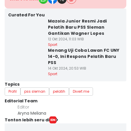
Curated For You
Mazola Junior Resmi Jadi
Pelatih Baru PSS Sleman
Gantikan Wagner Lopes
12 Okt 2024, 11:03 WIB
Sport
Menang Uji Coba Lawan FC UNY
14-0, Ini Respons Pelatih Baru
PSS
14 Okt 2024, 20:53 WIB
Sport
Topics
Profil
pss sleman
pelatih
Divert me
Editorial Team
Editor
Aryna Meliana
Tonton lebih seru di