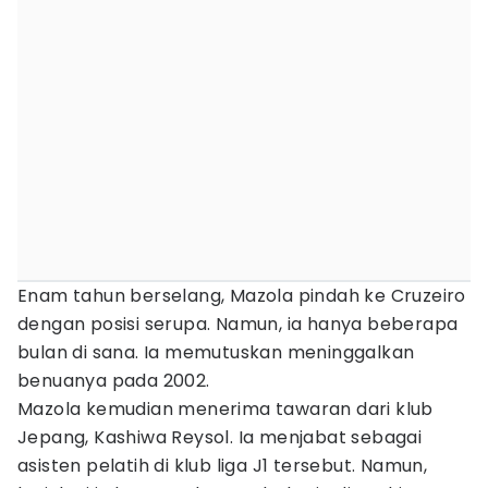
Enam tahun berselang, Mazola pindah ke Cruzeiro
dengan posisi serupa. Namun, ia hanya beberapa
bulan di sana. Ia memutuskan meninggalkan
benuanya pada 2002.
Mazola kemudian menerima tawaran dari klub
Jepang, Kashiwa Reysol. Ia menjabat sebagai
asisten pelatih di klub liga J1 tersebut. Namun,