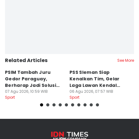
Related Articles
See More
PSIM Tambah Juru
PSS Sleman Siap
D
Gedor Paraguay,
Kenalkan Tim, Gelar
S
Berharap Jadi Solusi
Laga Lawan Kendal
D
Minimnya Pencetak Gol
07 Agu 2026, 10:59 WIB
Tornado FC
06 Agu 2026, 07:57 WIB
P
05
Sport
Sport
Sp