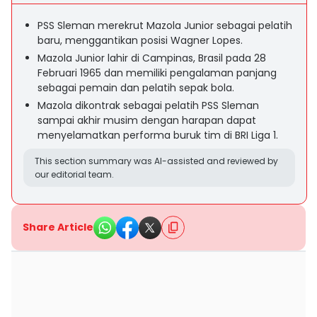
PSS Sleman merekrut Mazola Junior sebagai pelatih
baru, menggantikan posisi Wagner Lopes.
Mazola Junior lahir di Campinas, Brasil pada 28
Februari 1965 dan memiliki pengalaman panjang
sebagai pemain dan pelatih sepak bola.
Mazola dikontrak sebagai pelatih PSS Sleman
sampai akhir musim dengan harapan dapat
menyelamatkan performa buruk tim di BRI Liga 1.
This section summary was AI-assisted and reviewed by
our editorial team.
Share Article