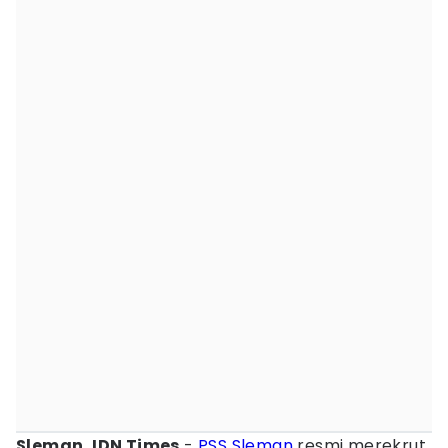
Sleman, IDN Times
-
PSS Sleman
resmi merekrut