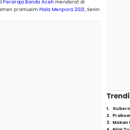
d
Persiraja Banda Aceh
mendarat di
rnamen pramusim
Piala Menpora 2021
, Senin
Trendi
1
.
Gubern
2
.
Prabow
3
.
Makan B
4
.
Nilai T