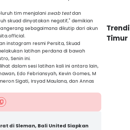
luruh tim menjalani
swab test
dan
uruh skuad dinyatakan negatif," demikian
Trend
Tangerang sebagaimana dikutip dari akun
a.official.
Timur
n instagram resmi Persita, Skuad
elakukan latihan perdana di bawah
o, Senin ini.
at dalam sesi latihan kali ini antara lain,
ermawan, Edo Febriansyah, Kevin Gomes, M
eron Sigati, Irsyad Maulana, dan Annas
at di Sleman, Bali United Siapkan