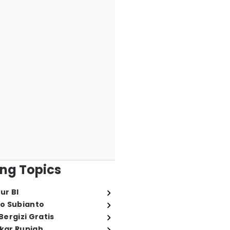
ng Topics
ur BI
o Subianto
ergizi Gratis
ukar Rupiah