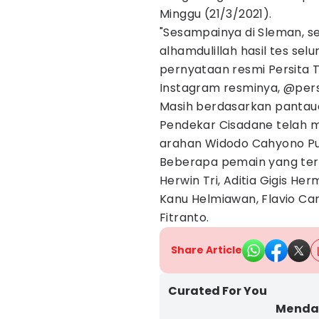
Minggu (21/3/2021).
"Sesampainya di Sleman, se
alhamdulillah hasil tes sel
pernyataan resmi Persita 
Instagram resminya, @persit
Masih berdasarkan pantaua
Pendekar Cisadane telah m
arahan Widodo Cahyono Putr
Beberapa pemain yang terlih
Herwin Tri, Aditia Gigis H
Kanu Helmiawan, Flavio Cam
Fitranto.
Share Article
Curated For You
Mendar