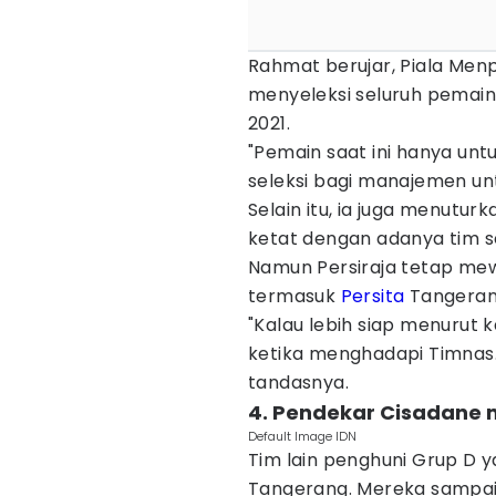
Rahmat berujar, Piala Menp
menyeleksi seluruh pemain 
2021.
"Pemain saat ini hanya untuk
seleksi bagi manajemen unt
Selain itu, ia juga menutu
ketat dengan adanya tim se
Namun Persiraja tetap mew
termasuk
Persita
Tangeran
"Kalau lebih siap menurut k
ketika menghadapi Timnas.
tandasnya.
4. Pendekar Cisadane m
Default Image IDN
Tim lain penghuni Grup D y
Tangerang. Mereka sampai 