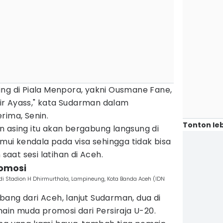
ing di Piala Menpora, yakni Ousmane Fane,
r Ayass," kata Sudarman dalam
rima, Senin.
Tonton leb
n asing itu akan bergabung langsung di
i kendala pada visa sehingga tidak bisa
aat sesi latihan di Aceh.
omosi
 di Stadion H Dhirmurthala, Lampineung, Kota Banda Aceh (IDN
ang dari Aceh, lanjut Sudarman, dua di
n muda promosi dari Persiraja U-20.