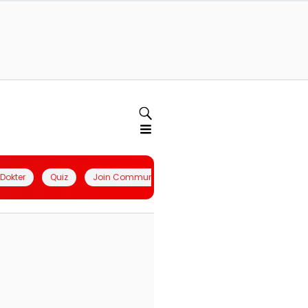
l Dokter
Quiz
Join Community