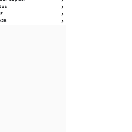
tus
FF
026