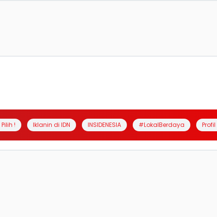
Pilih !
Iklanin di IDN
INSIDENESIA
#LokalBerdaya
Profi