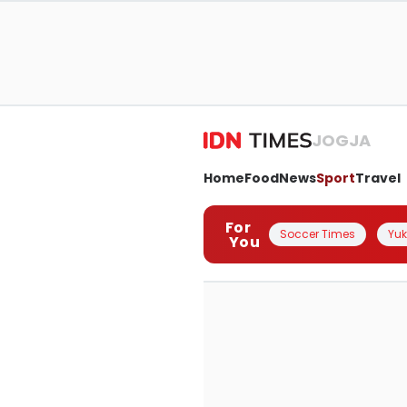
JOGJA
Home
Food
News
Sport
Travel
For
Soccer Times
Yuk 
You