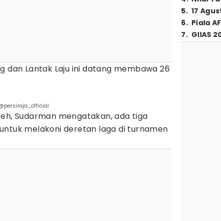
5
.
17 Agus
6
.
Piala A
7
.
GIIAS 2
ng dan Lantak Laju ini datang membawa 26
persiraja_official
eh, Sudarman mengatakan, ada tiga
untuk melakoni deretan laga di turnamen