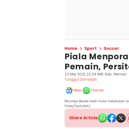
Home
Sport
Soccer
Piala Menpora:
Pemain, Persit
22 Mar 2021, 22:24 WIB
Kab. Sleman
Tunggul Damarjati
News
Channel
Persiraja Banda Aceh mulai melakukan lat
Times/Saifullah)
Share Article