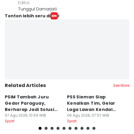
Editor
Tunggul Damarjati
Tonton lebih seru di
Related Articles
See More
PSIM Tambah Juru
PSS Sleman Siap
D
Gedor Paraguay,
Kenalkan Tim, Gelar
S
Berharap Jadi Solusi
Laga Lawan Kendal
D
Minimnya Pencetak Gol
07 Agu 2026, 10:59 WIB
Tornado FC
06 Agu 2026, 07:57 WIB
P
05
Sport
Sport
Sp