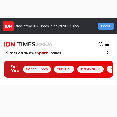
Baca artikel
IDN Times
lainnya di IDN App
Install
JOGJA
Home
Food
News
Sport
Travel
For
Soccer Times
Yuk Pilih !
Iklanin di IDN
INSI
You