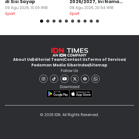
di Sisi Sayap
2026/2027, Ini Nama
B
09 Agu 2026, 13:09 WIB
Para Pemain
08 Agu 2026, 20:54 WIB
M
07
Sport
Sport
Sp
About Us
Editorial Team
Contact Us
Terms of Services
Pedoman Media Siber
Index
Sitemap
Follow Us
Download
© 2026 IDN. All Rights Reserved.