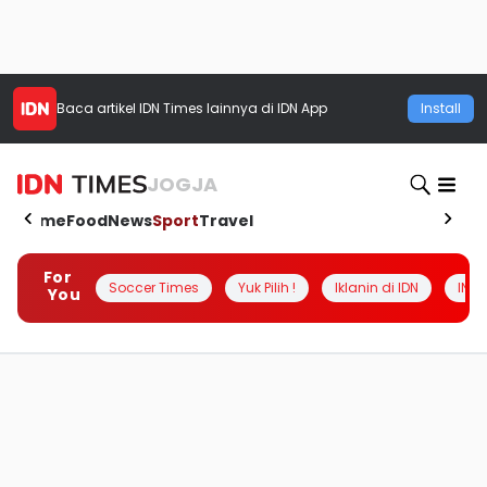
Baca artikel
IDN Times
lainnya di IDN App
Install
JOGJA
Home
Food
News
Sport
Travel
For
Soccer Times
Yuk Pilih !
Iklanin di IDN
INSI
You