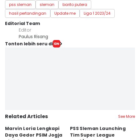
pss sleman
sleman
barito putera
hasil pertandingan
Update me
Liga 1 2023/24
Editorial Team
Editor
Paulus Risang
Tonton lebih seru di
Related Articles
See More
Marvin Loria Lengkapi
PSS Sleman Launching
P
Daya Gedor PSIM Jogja
Tim Super League
G