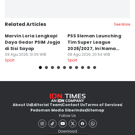
Related Articles
See More
Marvin Loria Lengkapi
PSS Sleman Launching
P
Daya Gedor PSIM Jogja
Tim Super League
G
di Sisi Sayap
2026/2027, Ini Nama
B
09 Agu 2026, 13:09 WIB
Para Pemain
08 Agu 2026, 20:54 WIB
M
07
Sport
Sport
Sp
About Us
Editorial Team
Contact Us
Terms of Services
Pedoman Media Siber
Index
Sitemap
Follow Us
Download