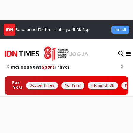
Baca artikel
IDN Times
lainnya di IDN App
Install
JOGJA
Home
Food
News
Sport
Travel
For
Soccer Times
Yuk Pilih !
Iklanin di IDN
INSI
You