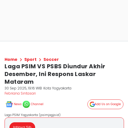
Home
Sport
Soccer
Laga PSIM VS PSBS Diundur Akhir
Desember, Ini Respons Laskar
Mataram
30 Sep 2025, 19:16 WIB
Kota Yogyakarta
Febriana Sintasari
News
Channel
Add Us on Google
Logo PSIM Yogyakarta (psimjogja.id)
Intinya Sih