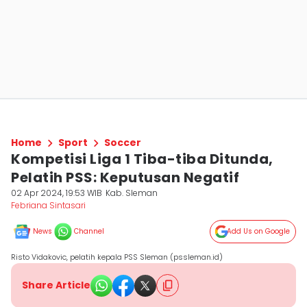
Home
Sport
Soccer
Kompetisi Liga 1 Tiba-tiba Ditunda,
Pelatih PSS: Keputusan Negatif
02 Apr 2024, 19:53 WIB
Kab. Sleman
Febriana Sintasari
News
Channel
Add Us on Google
Risto Vidakovic, pelatih kepala PSS Sleman (pssleman.id)
Share Article