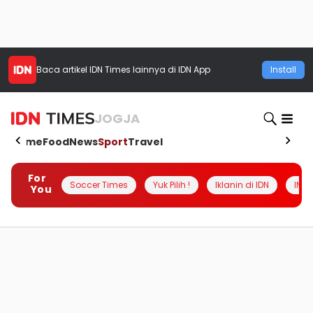
Baca artikel
IDN Times
lainnya di IDN App
Install
JOGJA
Home
Food
News
Sport
Travel
For
Soccer Times
Yuk Pilih !
Iklanin di IDN
INSI
You