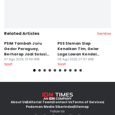
Related Articles
See More
PSIM Tambah Juru
PSS Sleman Siap
D
Gedor Paraguay,
Kenalkan Tim, Gelar
S
Berharap Jadi Solusi
Laga Lawan Kendal
D
Minimnya Pencetak Gol
07 Agu 2026, 10:59 WIB
Tornado FC
06 Agu 2026, 07:57 WIB
P
05
Sport
Sport
Sp
About Us
Editorial Team
Contact Us
Terms of Services
Pedoman Media Siber
Index
Sitemap
Follow Us