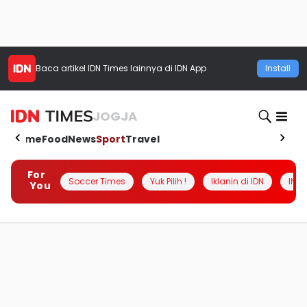
Baca artikel
IDN Times
lainnya di IDN App
Install
JOGJA
Home
Food
News
Sport
Travel
For
Soccer Times
Yuk Pilih !
Iklanin di IDN
INSI
You