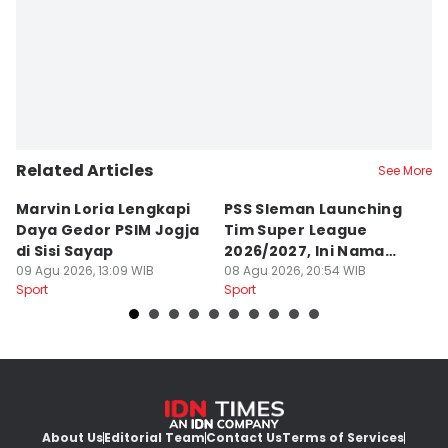
Related Articles
See More
Marvin Loria Lengkapi
PSS Sleman Launching
P
Daya Gedor PSIM Jogja
Tim Super League
G
di Sisi Sayap
2026/2027, Ini Nama
B
09 Agu 2026, 13:09 WIB
Para Pemain
08 Agu 2026, 20:54 WIB
M
07
Sport
Sport
Sp
About Us
Editorial Team
Contact Us
Terms of Services