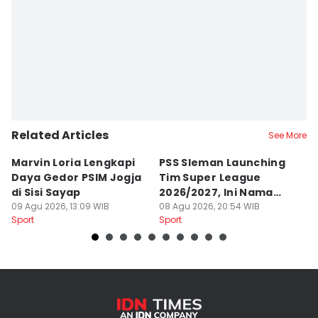
Related Articles
See More
Marvin Loria Lengkapi
PSS Sleman Launching
P
Daya Gedor PSIM Jogja
Tim Super League
G
di Sisi Sayap
2026/2027, Ini Nama
B
09 Agu 2026, 13:09 WIB
Para Pemain
08 Agu 2026, 20:54 WIB
M
07
Sport
Sport
Sp