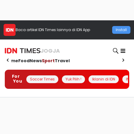
Baca artikel
IDN Times
lainnya di IDN App
Install
JOGJA
Home
Food
News
Sport
Travel
For
Soccer Times
Yuk Pilih !
Iklanin di IDN
INSI
You