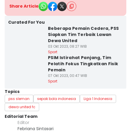
Share Article
Curated For You
Beberapa Pemain Cedera, PSS
Siapkan Tim Terbaik Lawan
Dewa United
03 Okt 2023, 08:27 WIB
Sport
PSIM Istirahat Panjang, Tim
Pelatih Fokus Tingkatkan Fisik
Pemain
07 Okt 2023, 00:47 WIB
Sport
Topics
pss sleman
sepak bola indonesia
Liga 1 Indonesia
dewa united fc
Editorial Team
Editor
Febriana Sintasari