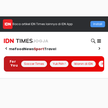
Baca artikel
IDN Times
lainnya di IDN App
Install
JOGJA
Home
Food
News
Sport
Travel
For
Soccer Times
Yuk Pilih !
Iklanin di IDN
INSI
You