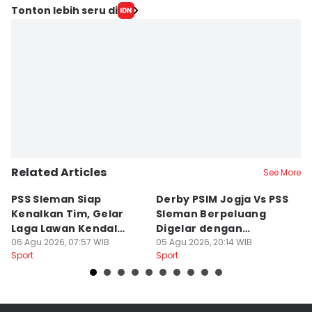
Tonton lebih seru di
Related Articles
See More
PSS Sleman Siap
Derby PSIM Jogja Vs PSS
Tr
Kenalkan Tim, Gelar
Sleman Berpeluang
O
Laga Lawan Kendal
Digelar dengan
d
Tornado FC
06 Agu 2026, 07:57 WIB
Penonton
05 Agu 2026, 20:14 WIB
M
03
Sport
Sport
Sp