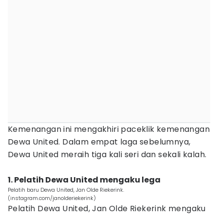
Kemenangan ini mengakhiri paceklik kemenangan
Dewa United. Dalam empat laga sebelumnya,
Dewa United meraih tiga kali seri dan sekali kalah.
1. Pelatih Dewa United mengaku lega
Pelatih baru Dewa United, Jan Olde Riekerink.
(instagram.com/janolderiekerink)
Pelatih Dewa United, Jan Olde Riekerink mengaku