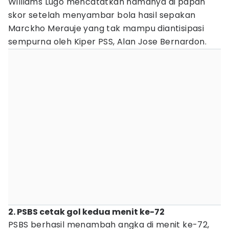
Williams Lugo mencatatkan namanya di papan
skor setelah menyambar bola hasil sepakan
Marckho Merauje yang tak mampu diantisipasi
sempurna oleh Kiper PSS, Alan Jose Bernardon.
2. PSBS cetak gol kedua menit ke-72
PSBS berhasil menambah angka di menit ke-72,