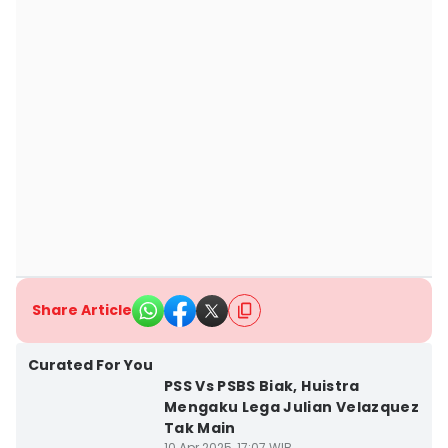
Share Article
Curated For You
PSS Vs PSBS Biak, Huistra
Mengaku Lega Julian Velazquez
Tak Main
10 Apr 2025, 17:07 WIB