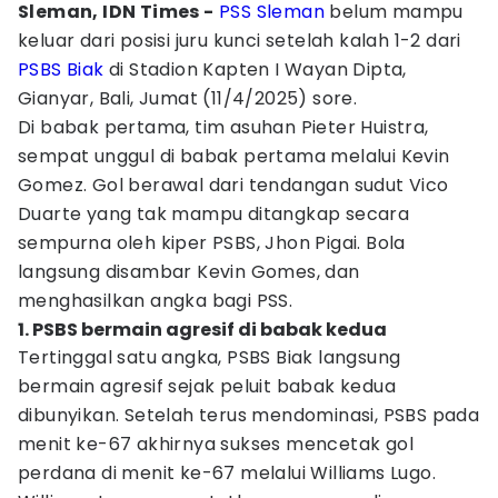
Sleman, IDN Times -
PSS Sleman
belum mampu
keluar dari posisi juru kunci setelah kalah 1-2 dari
PSBS Biak
di Stadion Kapten I Wayan Dipta,
Gianyar, Bali, Jumat (11/4/2025) sore.
Di babak pertama, tim asuhan Pieter Huistra,
sempat unggul di babak pertama melalui Kevin
Gomez. Gol berawal dari tendangan sudut Vico
Duarte yang tak mampu ditangkap secara
sempurna oleh kiper PSBS, Jhon Pigai. Bola
langsung disambar Kevin Gomes, dan
menghasilkan angka bagi PSS.
1. PSBS bermain agresif di babak kedua
Tertinggal satu angka, PSBS Biak langsung
bermain agresif sejak peluit babak kedua
dibunyikan. Setelah terus mendominasi, PSBS pada
menit ke-67 akhirnya sukses mencetak gol
perdana di menit ke-67 melalui Williams Lugo.