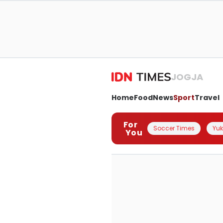
JOGJA
Home
Food
News
Sport
Travel
For
Soccer Times
Yuk 
You