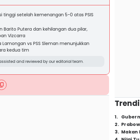
 tinggi setelah kemenangan 5-0 atas PSIS
Barito Putera dan kehilangan dua pilar,
an Vizcarra
la Lamongan vs PSS Sleman menunjukkan
ra kedua tim
ssisted and reviewed by our editorial team.
Trendi
1
.
Gubern
2
.
Prabow
3
.
Makan B
4
.
Nilai T