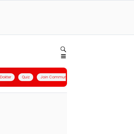
l Dokter
Quiz
Join Community