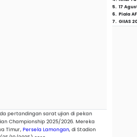
5
.
17 Agus
6
.
Piala A
7
.
GIIAS 2
a pertandingan sarat ujian di pekan
aian Championship 2025/2026. Mereka
wa Timur,
Persela Lamongan
, di Stadion