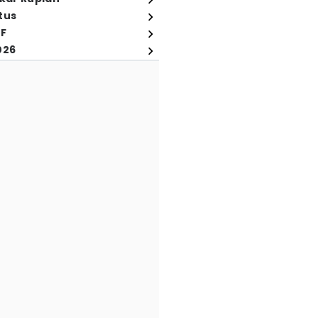
tus
FF
026