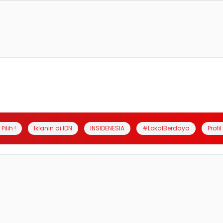
Pilih !
Iklanin di IDN
INSIDENESIA
#LokalBerdaya
Profi