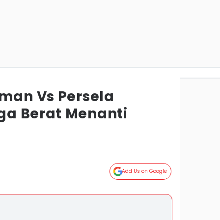
eman Vs Persela
ga Berat Menanti
Add Us on Google