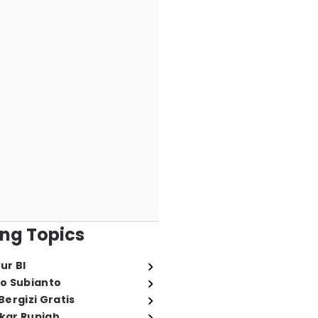
ng Topics
ur BI
o Subianto
ergizi Gratis
ukar Rupiah