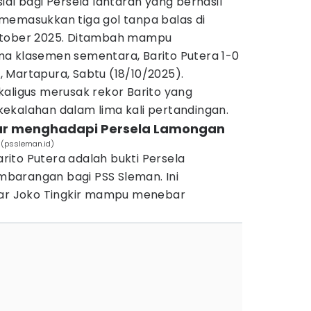
ial bagi Persela lantaran yang berhasil
memasukkan tiga gol tanpa balas di
ktober 2025. Ditambah mampu
a klasemen sementara, Barito Putera 1-0
 Martapura, Sabtu (18/10/2025).
kaligus merusak rekor Barito yang
ekalahan dalam lima kali pertandingan.
tar menghadapi Persela Lamongan
. (pssleman.id)
ito Putera adalah bukti Persela
barangan bagi PSS Sleman. Ini
kar Joko Tingkir mampu menebar