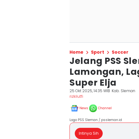
Home
Sport
Soccer
Jelang PSS Sl
Lamongan, La
Super Elja
25 Okt 2025, 14:35 WIB
Kab. Sleman
rizkilutfi
News
Channel
Logo PSS Sleman / pssleman.id
Intinya Sih