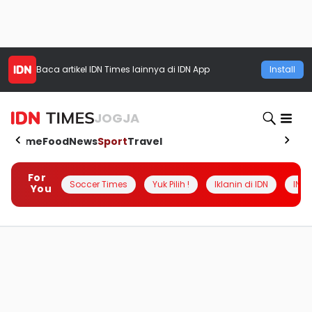
Baca artikel
IDN Times
lainnya di IDN App
Install
JOGJA
Home
Food
News
Sport
Travel
For
Soccer Times
Yuk Pilih !
Iklanin di IDN
INSI
You