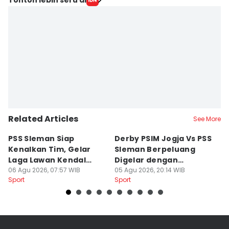
Related Articles
See More
PSS Sleman Siap
Derby PSIM Jogja Vs PSS
Tr
Kenalkan Tim, Gelar
Sleman Berpeluang
O
Laga Lawan Kendal
Digelar dengan
d
Tornado FC
06 Agu 2026, 07:57 WIB
Penonton
05 Agu 2026, 20:14 WIB
M
03
Sport
Sport
Sp