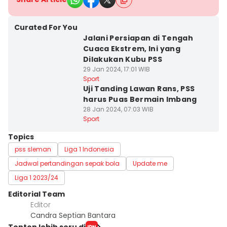
Curated For You
Jalani Persiapan di Tengah
Cuaca Ekstrem, Ini yang
Dilakukan Kubu PSS
29 Jan 2024, 17:01 WIB
Sport
Uji Tanding Lawan Rans, PSS
harus Puas Bermain Imbang
28 Jan 2024, 07:03 WIB
Sport
Topics
pss sleman
Liga 1 Indonesia
Jadwal pertandingan sepak bola
Update me
Liga 1 2023/24
Editorial Team
Editor
Candra Septian Bantara
Tonton lebih seru di