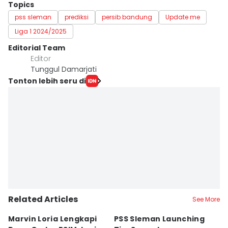
Topics
pss sleman
prediksi
persib bandung
Update me
Liga 1 2024/2025
Editorial Team
Editor
Tunggul Damarjati
Tonton lebih seru di
Related Articles
See More
Marvin Loria Lengkapi
PSS Sleman Launching
P