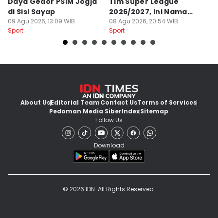
Daya Gedor PSIM Jogja
Tim Super League
G
di Sisi Sayap
2026/2027, Ini Nama
B
09 Agu 2026, 13:09 WIB
Para Pemain
08 Agu 2026, 20:54 WIB
M
07
Sport
Sport
Sp
About Us
Editorial Team
Contact Us
Terms of Services
Pedoman Media Siber
Index
Sitemap
Follow Us
Download
© 2026 IDN. All Rights Reserved.