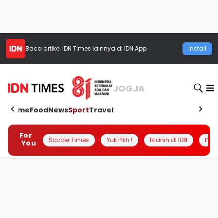
Baca artikel
IDN Times
lainnya di IDN App
Install
JOGJA
Home
Food
News
Sport
Travel
For
Soccer Times
Yuk Pilih !
Iklanin di IDN
INSI
You