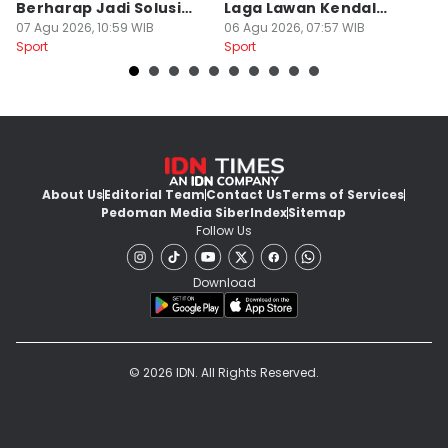
Berharap Jadi Solusi
Laga Lawan Kendal
D
Minimnya Pencetak Gol
07 Agu 2026, 10:59 WIB
Tornado FC
06 Agu 2026, 07:57 WIB
P
05
Sport
Sport
Sp
About Us
Editorial Team
Contact Us
Terms of Services
Pedoman Media Siber
Index
Sitemap
Follow Us
Download
© 2026 IDN. All Rights Reserved.