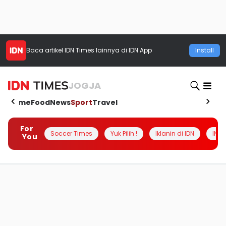
Baca artikel
IDN Times
lainnya di IDN App
Install
JOGJA
Home
Food
News
Sport
Travel
For
Soccer Times
Yuk Pilih !
Iklanin di IDN
INSI
You