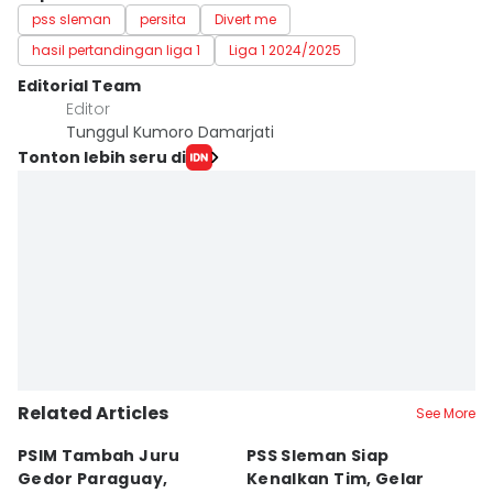
pss sleman
persita
Divert me
hasil pertandingan liga 1
Liga 1 2024/2025
Editorial Team
Editor
Tunggul Kumoro Damarjati
Tonton lebih seru di
Related Articles
See More
PSIM Tambah Juru
PSS Sleman Siap
D
Gedor Paraguay,
Kenalkan Tim, Gelar
S