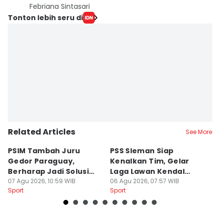
Febriana Sintasari
Tonton lebih seru di
Related Articles
See More
PSIM Tambah Juru
PSS Sleman Siap
D
Gedor Paraguay,
Kenalkan Tim, Gelar
S
Berharap Jadi Solusi
Laga Lawan Kendal
D
Minimnya Pencetak Gol
07 Agu 2026, 10:59 WIB
Tornado FC
06 Agu 2026, 07:57 WIB
P
05
Sport
Sport
Sp