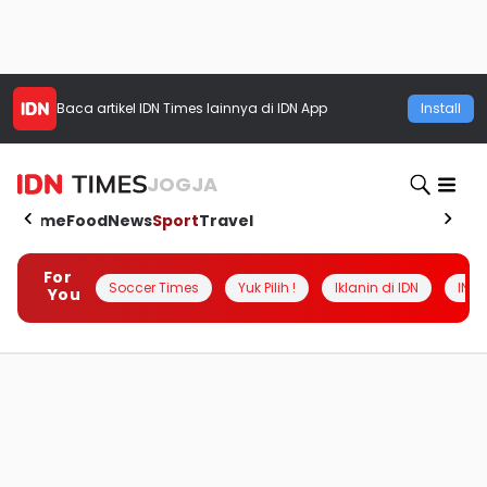
Baca artikel
IDN Times
lainnya di IDN App
Install
JOGJA
Home
Food
News
Sport
Travel
For
Soccer Times
Yuk Pilih !
Iklanin di IDN
INSI
You