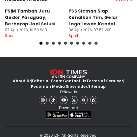
PSIM Tambah Juru
PSS Sleman Siap
D
Gedor Paraguay,
Kenalkan Tim, Gelar
S
Berharap Jadi Solusi
Laga Lawan Kendal
D
Minimnya Pencetak Gol
07 Agu 2026, 10:59 WIB
Tornado FC
06 Agu 2026, 07:57 WIB
P
05
Sport
Sport
Sp
About Us
Editorial Team
Contact Us
Terms of Services
Pedoman Media Siber
Index
Sitemap
Follow Us
Download
© 2026 IDN. All Rights Reserved.