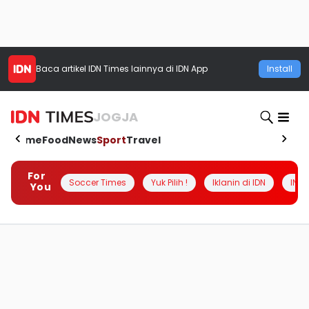
Baca artikel
IDN Times
lainnya di IDN App
Install
JOGJA
Home
Food
News
Sport
Travel
For
Soccer Times
Yuk Pilih !
Iklanin di IDN
INSI
You