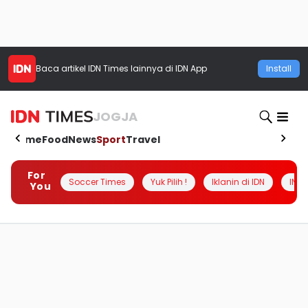
Baca artikel
IDN Times
lainnya di IDN App
Install
JOGJA
Home
Food
News
Sport
Travel
For
Soccer Times
Yuk Pilih !
Iklanin di IDN
INSI
You