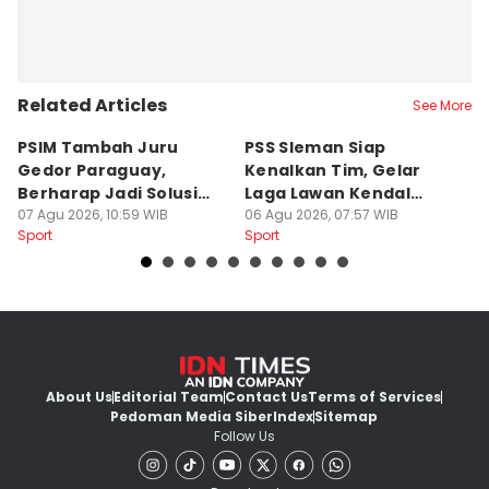
Related Articles
See More
PSIM Tambah Juru
PSS Sleman Siap
D
Gedor Paraguay,
Kenalkan Tim, Gelar
S
Berharap Jadi Solusi
Laga Lawan Kendal
D
Minimnya Pencetak Gol
07 Agu 2026, 10:59 WIB
Tornado FC
06 Agu 2026, 07:57 WIB
P
05
Sport
Sport
Sp
About Us
Editorial Team
Contact Us
Terms of Services
Pedoman Media Siber
Index
Sitemap
Follow Us