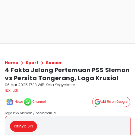
Home
Sport
Soccer
4 Fakta Jelang Pertemuan PSS Sleman
vs Persita Tangerang, Laga Krusial
06 Mar 2025, 17:33 WIB
Kota Yogyakarta
rizkilutfi
News
Channel
Add Us on Google
Logo PSS Sleman / pssleman.id
Intinya Sih