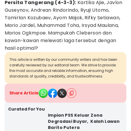
Persita Tangerang (4-3-3):
Kartika Ajie, Javlon
Guseynov, Andrean Rindorindo, Ryuji Utomo,
Tamirlan Kozubaev, Ayom Majok, Rifky Setiawan,
Mario Jardel, Muhammad Toha, Irsyad Maulana,
Marios Ogkmpoe. Mampukah Cleberson dan
kawan-kawan melewati laga tersebut dengan
hasil optimal?
This article is written by our community writers and has been
carefully reviewed by our editorial team. We strive to provide
the most accurate and reliable information, ensuring high
standards of quality, credibility, and trustworthiness.
Share Article
Curated For You
Impian PSS Keluar Zona
Degradasi Buyar, Kalah Lawan
Barito Putera