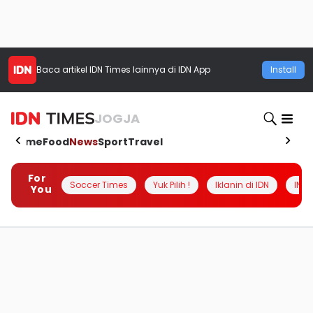
Baca artikel
IDN Times
lainnya di IDN App
Install
JOGJA
Home
Food
News
Sport
Travel
For
Soccer Times
Yuk Pilih !
Iklanin di IDN
INSI
You