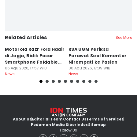
Related Articles
See More
Motorola Razr Fold Hadir
RSA UGM Periksa
A
di Jogja, Bidik Pasar
Perawat Soal Komentar
L
Smartphone Foldable
Nirempati ke Pasien
P
Premium
06 Agu 2026, 17:57 WIB
06 Agu 2026, 17:39 WIB
E
06
News
News
Ne
About Us
Editorial Team
Contact Us
Terms of Services
Pedoman Media Siber
Index
Sitemap
Follow Us