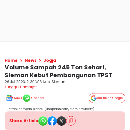
Home
News
Jogja
Volume Sampah 245 Ton Sehari,
Sleman Kebut Pembangunan TPST
26 Jul 2023, 21:30 WIB
Kab. Sleman
Tunggul Damarjati
News
Channel
Add Us on Google
ilustrasi sampah plastik (unsplash.com/Marc Newberry)
Share Article