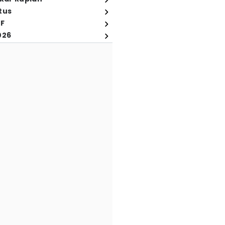
tus
FF
026