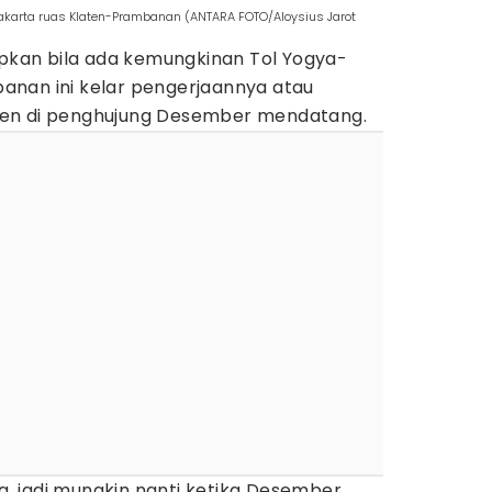
yakarta ruas Klaten-Prambanan (ANTARA FOTO/Aloysius Jarot
an bila ada kemungkinan Tol Yogya-
nan ini kelar pengerjaannya atau
en di penghujung Desember mendatang.
ya, jadi mungkin nanti ketika Desember