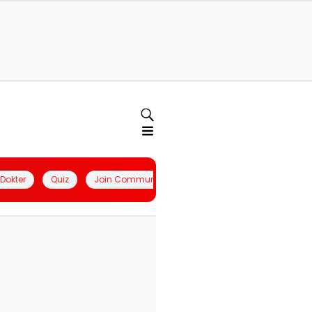
l Dokter
Quiz
Join Community