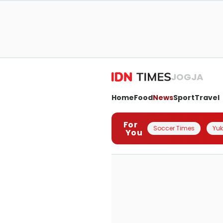
JOGJA
Home
Food
News
Sport
Travel
For
Soccer Times
Yuk 
You