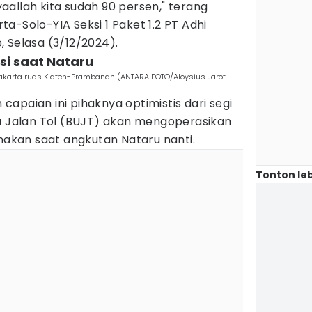
syaallah kita sudah 90 persen," terang
a-Solo-YIA Seksi 1 Paket 1.2 PT Adhi
 Selasa (3/12/2024).
asi saat Nataru
yakarta ruas Klaten-Prambanan (ANTARA FOTO/Aloysius Jarot
apaian ini pihaknya optimistis dari segi
ha Jalan Tol (BUJT) akan mengoperasikan
unakan saat angkutan Nataru nanti.
Tonton leb