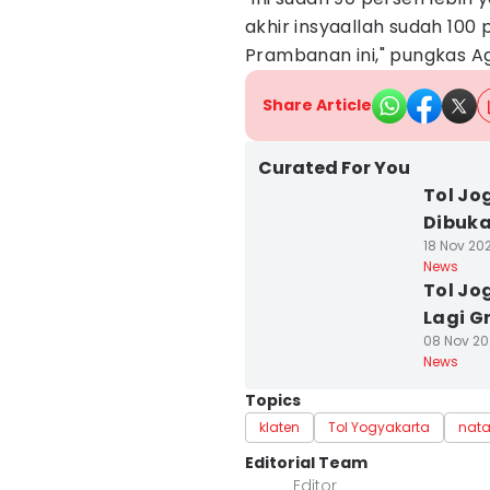
akhir insyaallah sudah 100 p
Prambanan ini," pungkas A
Share Article
Curated For You
Tol Jo
Dibuka
18 Nov 202
News
Tol Jo
Lagi Gr
08 Nov 202
News
Topics
klaten
Tol Yogyakarta
nata
Editorial Team
Editor