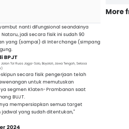
More 
yambut nanti difungsional seandainya
Nataru, jadi secara fisik ini sudah 90
n yang (sampai) di Interchange (simpang
gung.
i BPJT
Jalan Tol Ruas Jogja-Solo, Boyolali, Jawa Tengah, Selasa
r)
kipun secara fisik pengerjaan telah
 kewenangan untuk memutuskan
aknya segmen Klaten-Prambanan saat
nang BUJT.
hanya mempersiapkan semua target
n jadwal yang sudah ditentukan,"
er 2024