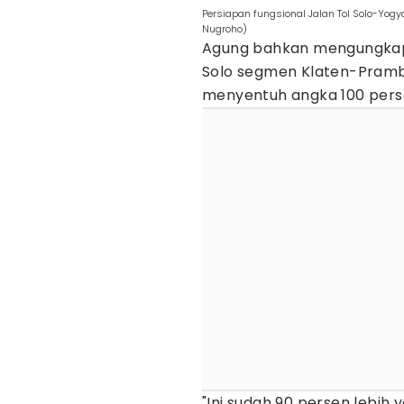
Persiapan fungsional Jalan Tol Solo-Yog
Nugroho)
Agung bahkan mengungkapk
Solo segmen Klaten-Pramba
menyentuh angka 100 pers
"Ini sudah 90 persen lebih 