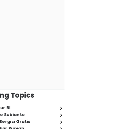
ng Topics
ur BI
o Subianto
ergizi Gratis
ukar Rupiah