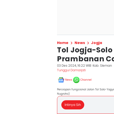
Home
News
Jogja
Tol Jogja-Sol
Prambanan Ca
03 Des 2024, 16:22 WIB
Kab. Sleman
Tunggul Damarjati
News
Channel
Persiapan fungsional Jalan Tol Solo-Yog
Nugroho)
Intinya Sih