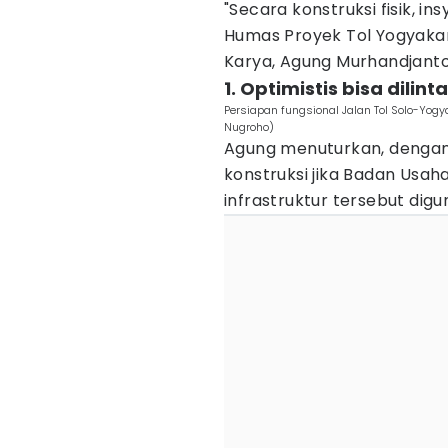
"Secara konstruksi fisik, in
Humas Proyek Tol Yogyakart
Karya, Agung Murhandjanto,
1. Optimistis bisa dilint
Persiapan fungsional Jalan Tol Solo-Yog
Nugroho)
Agung menuturkan, dengan c
konstruksi jika Badan Usa
infrastruktur tersebut dig