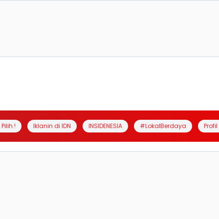
Pilih !
Iklanin di IDN
INSIDENESIA
#LokalBerdaya
Profi