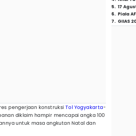
5
.
17 Agus
6
.
Piala A
7
.
GIIAS 2
res pengerjaan konstruksi
Tol Yogyakarta
-
anan diklaim hampir mencapai angka 100
iannya untuk masa angkutan Natal dan