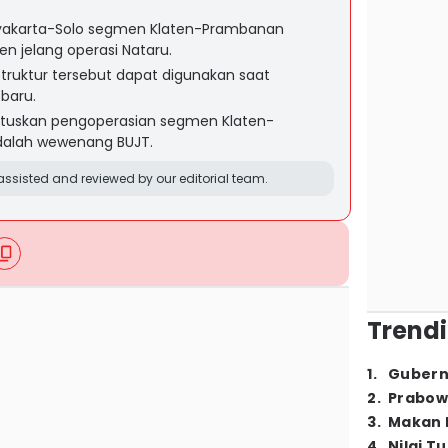
ogyakarta-Solo segmen Klaten-Prambanan
n jelang operasi Nataru.
astruktur tersebut dapat digunakan saat
baru.
uskan pengoperasian segmen Klaten-
dalah wewenang BUJT.
ssisted and reviewed by our editorial team.
Trendi
1
.
Gubern
2
.
Prabow
3
.
Makan B
4
.
Nilai T