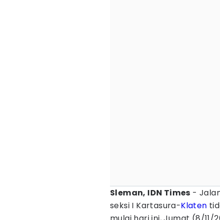
Sleman, IDN Times
- Jala
seksi I Kartasura-
Klaten
tid
mulai hari ini, Jumat (8/11