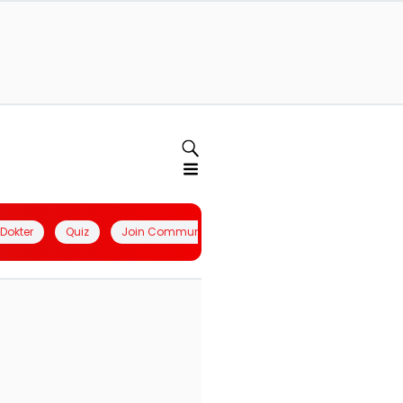
l Dokter
Quiz
Join Community