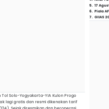
5
.
17 Agus
6
.
Piala A
7
.
GIIAS 2
n Tol Solo-Yogyakarta-YIA Kulon Progo
ak lagi gratis dan resmi dikenakan tarif
/2024). Sejak diresmikan dan beroperasi