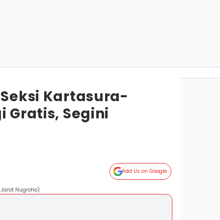
 Seksi Kartasura-
 Gratis, Segini
Add Us on Google
s Jarot Nugroho)