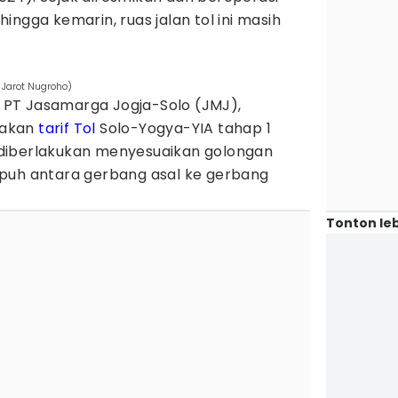
ingga kemarin, ruas jalan tol ini masih
s Jarot Nugroho)
PT Jasamarga Jogja-Solo (JMJ),
takan
tarif Tol
Solo-Yogya-YIA tahap 1
diberlakukan menyesuaikan golongan
puh antara gerbang asal ke gerbang
Tonton leb