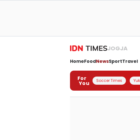
JOGJA
Home
Food
News
Sport
Travel
For
Soccer Times
Yuk 
You