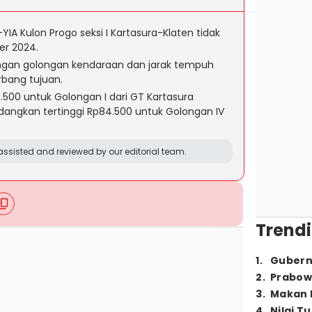
YIA Kulon Progo seksi I Kartasura-Klaten tidak
er 2024.
 dengan golongan kendaraan dan jarak tempuh
rbang tujuan.
.500 untuk Golongan I dari GT Kartasura
angkan tertinggi Rp84.500 untuk Golongan IV
ssisted and reviewed by our editorial team.
Trendi
1
.
Gubern
2
.
Prabow
3
.
Makan B
4
.
Nilai T