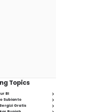
ng Topics
ur BI
o Subianto
ergizi Gratis
ukar Rupiah