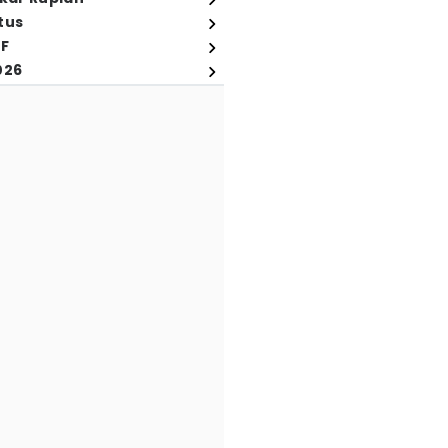
tus
FF
026