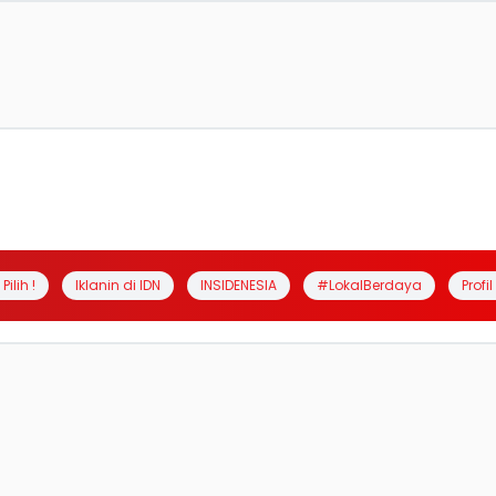
Pilih !
Iklanin di IDN
INSIDENESIA
#LokalBerdaya
Profi