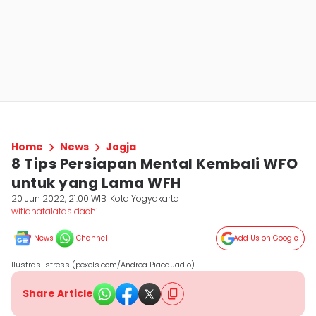
Home
News
Jogja
8 Tips Persiapan Mental Kembali WFO
untuk yang Lama WFH
20 Jun 2022, 21:00 WIB
Kota Yogyakarta
witianatalatas dachi
News
Channel
Add Us on Google
Ilustrasi stress (pexels.com/Andrea Piacquadio)
Share Article