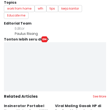
Topics
work from home
wfh
tips
kerja kantor
Educate me
Editorial Team
Editor
Paulus Risang
Tonton lebih seru di
Related Articles
See More
Insinerator Portabel
Viral Maling Gasak HP di
M