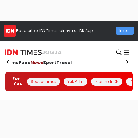
Baca artikel
IDN Times
lainnya di IDN App
Install
JOGJA
Home
Food
News
Sport
Travel
For
Soccer Times
Yuk Pilih !
Iklanin di IDN
INSI
You