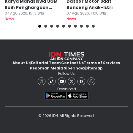
Karya Mahasiswa UGM
Dasbor Motor Saat
di
Raih Penghargaan
Bonceng Anak-Istri
S
Internasional
07 Agu 2026, 15:13 WIB
07 Agu 2026, 14:18 WIB
P
06
News
News
Ne
About Us
Editorial Team
Contact Us
Terms of Services
Pedoman Media Siber
Index
Sitemap
Follow Us
Download
© 2026 IDN. All Rights Reserved.