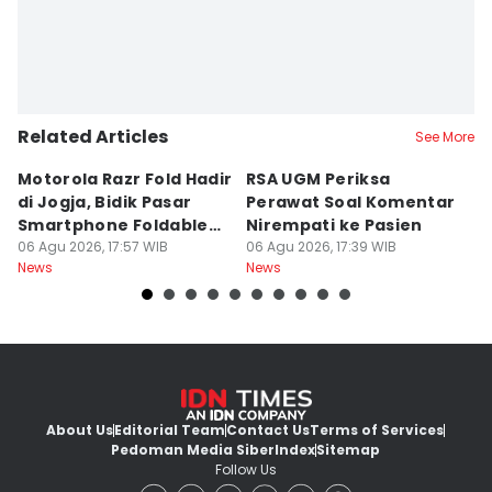
Related Articles
See More
Motorola Razr Fold Hadir
RSA UGM Periksa
A
di Jogja, Bidik Pasar
Perawat Soal Komentar
L
Smartphone Foldable
Nirempati ke Pasien
P
Premium
06 Agu 2026, 17:57 WIB
06 Agu 2026, 17:39 WIB
E
06
News
News
Ne
About Us
Editorial Team
Contact Us
Terms of Services
Pedoman Media Siber
Index
Sitemap
Follow Us