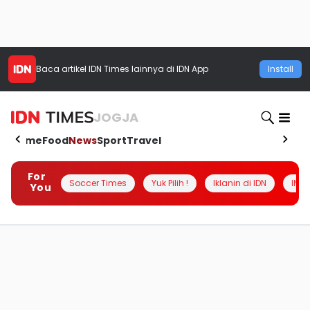
Baca artikel
IDN Times
lainnya di IDN App
Install
JOGJA
Home
Food
News
Sport
Travel
For
Soccer Times
Yuk Pilih !
Iklanin di IDN
INSI
You