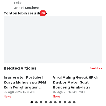
Editor
Andini Maulana
Tonton lebih seru di
Related Articles
See More
Insinerator Portabel
Viral Maling Gasak HP di
M
Karya Mahasiswa UGM
Dasbor Motor Saat
di
Raih Penghargaan
Bonceng Anak-Istri
S
Internasional
07 Agu 2026, 15:13 WIB
07 Agu 2026, 14:18 WIB
P
06
News
News
Ne