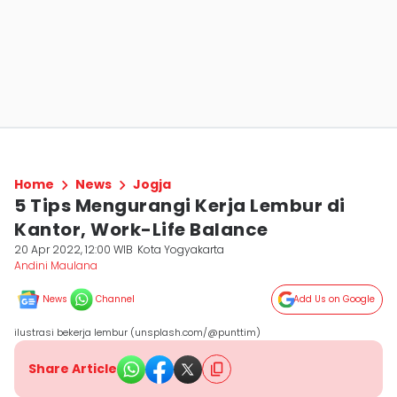
Home
News
Jogja
5 Tips Mengurangi Kerja Lembur di
Kantor, Work-Life Balance
20 Apr 2022, 12:00 WIB
Kota Yogyakarta
Andini Maulana
News
Channel
Add Us on Google
ilustrasi bekerja lembur (unsplash.com/@punttim)
Share Article