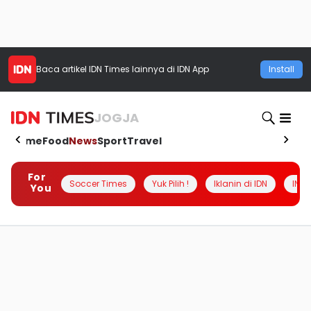
Baca artikel
IDN Times
lainnya di IDN App
Install
JOGJA
Home
Food
News
Sport
Travel
For
Soccer Times
Yuk Pilih !
Iklanin di IDN
INSI
You